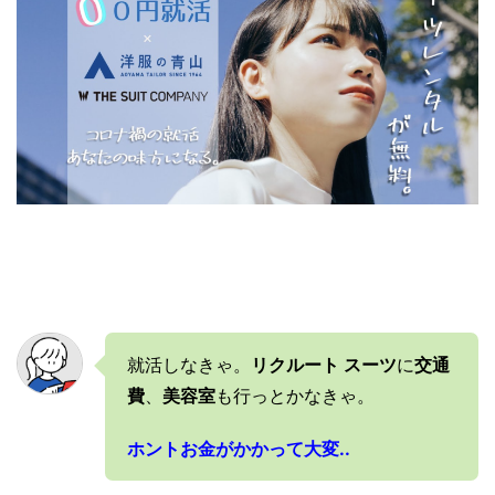
就活しなきゃ。
リクルート スーツ
に
交通
費
、
美容室
も行っとかなきゃ。
ホントお金がかかって大変..