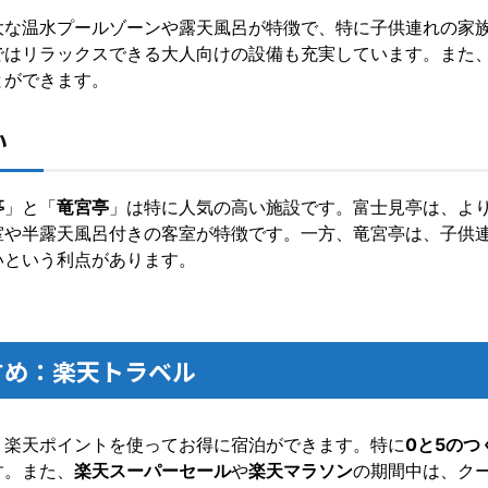
大な温水プールゾーンや露天風呂が特徴で、特に子供連れの家
ではリラックスできる大人向けの設備も充実しています。また
とができます。
い
亭
」と「
竜宮亭
」は特に人気の高い施設です。富士見亭は、よ
室や半露天風呂付きの客室が特徴です。一方、竜宮亭は、子供
いという利点があります。
すめ：楽天トラベル
、楽天ポイントを使ってお得に宿泊ができます。特に
0と5のつ
す。また、
楽天スーパーセール
や
楽天マラソン
の期間中は、ク