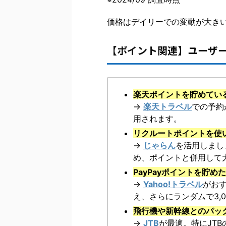
価格はデイリーでの変動が大き
【ポイント関連】ユーザ
楽天ポイントを貯めてい
→
楽天トラベル
での予約
用されます。
リクルートポイントを使
→
じゃらん
を活用しまし
め、ポイントと併用して
PayPayポイントを貯め
→
Yahoo!トラベル
がおす
え、さらにランダムで3,
飛行機や新幹線とのパッ
→
JTB
が最適。特にJT