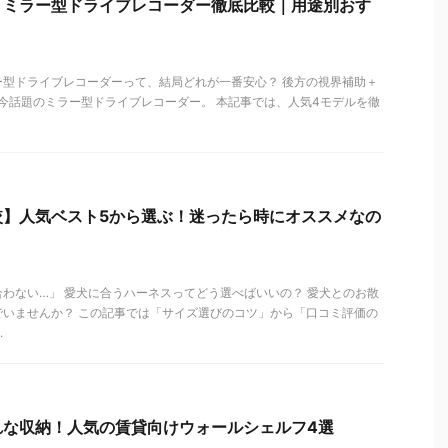
！ミラー型ドライブレコーダー徹底比較｜用途別おす
ミラー型ドライブレコーダーって、結局どれが一番安心？ 後方の視界補助＋
今話題のミラー型ドライブレコーダー。 本記事では、人気4モデルを徹
較】人気ベスト5から選ぶ！迷ったら時にオススメなの
わない…」 愛犬に合うハーネスってどう選べばいいの？ 愛犬とのお散
でいませんか？ この記事では「サイズ選びのコツ」から「口コミ評価の
.
れな収納！人気の賃貸向けウォールシェルフ4選