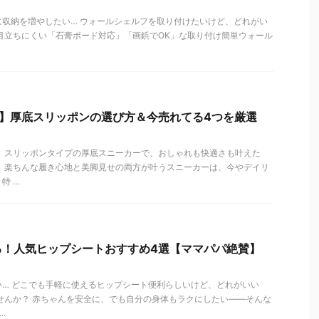
収納を増やしたい… ウォールシェルフを取り付けたいけど、どれがい
目立ちにくい「石膏ボード対応」「画鋲でOK」な取り付け簡単ウォール
る】厚底スリッポンの選び方＆今売れてる4つを厳選
！ スリッポンタイプの厚底スニーカーで、おしゃれも快適さも叶えた
で、楽ちんな履き心地と美脚見せの両方が叶うスニーカーは、今やデイリ
...
る！人気ヒップシートおすすめ4選【ママパパ絶賛】
… どこでも手軽に使えるヒップシート便利らしいけど、どれがいい
せんか？ 赤ちゃんを安全に、でも自分の身体もラクにしたい――そんな
.