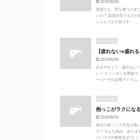
2025/6/30
賃貸でも、壁を傷つけずに
いの？ 賃貸住宅でも穴が
シェルフが人気です。 ...
ポケットWiFi
【疲れない×盛れ
2025/6/30
歩きやすくて、疲れない
い！ スリッポン＆厚底
ーコーデの定番アイテム。特 
ポケットWiFi
抱っこがラクにな
2025/6/30
毎日の抱っこで手首が痛い
の？ そんな悩み、ありま
パパママの救世主が“ヒッ ..