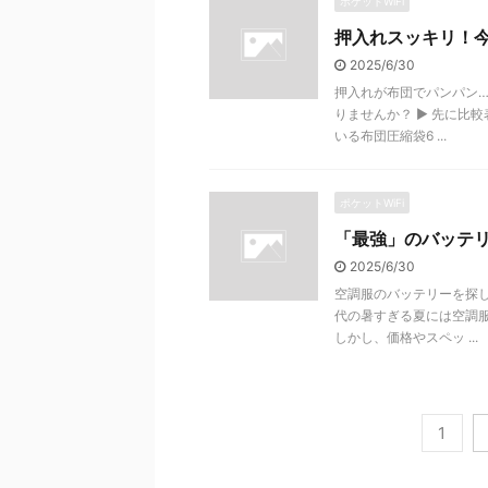
ポケットWiFi
押入れスッキリ！
2025/6/30
押入れが布団でパンパン…
りませんか？ ▶ 先に比
いる布団圧縮袋6 ...
ポケットWiFi
「最強」のバッテリ
2025/6/30
空調服のバッテリーを探し
代の暑すぎる夏には空調
しかし、価格やスペッ ...
1