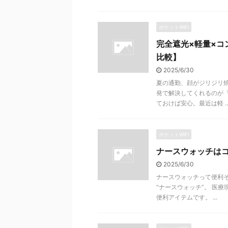
ポケットWiFi
完全遮光×軽量×コ
比較】
2025/6/30
夏の通勤、顔がジリジリ焼
発で解決してくれるのが「
ておけば安心。最近は軽 ..
ポケットWiFi
ナースウォッチは
2025/6/30
ナースウォッチって便利
“ナースウォッチ”。 医
便利アイテムです。 ...