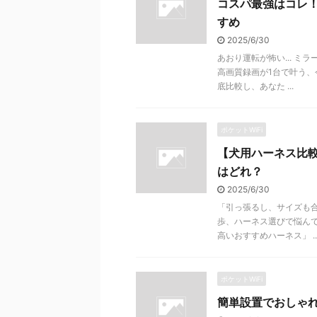
コスパ最強はコレ
すめ
2025/6/30
あおり運転が怖い... 
高画質録画が1台で叶う、
底比較し、あなた ...
ポケットWiFi
【犬用ハーネス比
はどれ？
2025/6/30
「引っ張るし、サイズも合
歩、ハーネス選びで悩ん
高いおすすめハーネス」 ..
ポケットWiFi
簡単設置でおしゃ