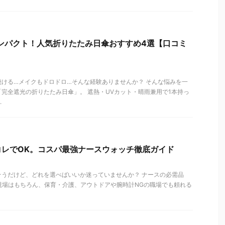
ンパクト！人気折りたたみ日傘おすすめ4選【口コミ
ける…メイクもドロドロ…そんな経験ありませんか？ そんな悩みを一
完全遮光の折りたたみ日傘」。 遮熱・UVカット・晴雨兼用で1本持っ
.
コレでOK。コスパ最強ナースウォッチ徹底ガイド
そうだけど、どれを選べばいいか迷っていませんか？ ナースの必需品
療現場はもちろん、保育・介護、アウトドアや腕時計NGの職場でも頼れる