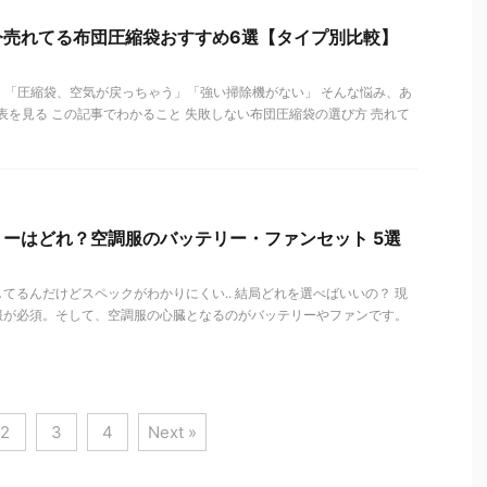
今売れてる布団圧縮袋おすすめ6選【タイプ別比較】
 「圧縮袋、空気が戻っちゃう」「強い掃除機がない」 そんな悩み、あ
較表を見る この記事でわかること 失敗しない布団圧縮袋の選び方 売れて
ーはどれ？空調服のバッテリー・ファンセット 5選
てるんだけどスペックがわかりにくい.. 結局どれを選べばいいの？ 現
服が必須。そして、空調服の心臓となるのがバッテリーやファンです。
2
3
4
Next »