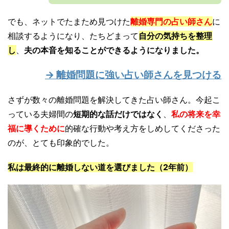
でも、ネットでたまため見つけた
離婚専門の占い師さん
に
相談するようになり、たちどまって
自分の気持ちを整理
し
、
夫の本音を知ることができるようになりました。
→ 離婚問題に強い占い師さんを見つける
さずが数々の離婚問題を解決してきた占い師さん。今起こ
っている夫婦間の
短期的な話だけではなく
、
私の将来を幸
福に導くために
的確な行動や考え方をしめしてくださった
のが、とても印象的でした。
私は最終的に離婚しない道を選びました（2年前）