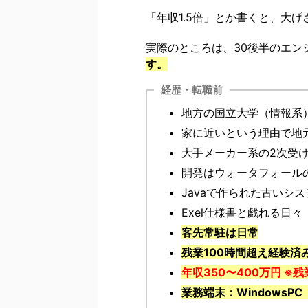
「年収1.5倍」とか書くと、大
実際のところは、30後半のエン
す。
経歴・転職前
地方の国立大学（情報系
家に近いという理由で地
大手メーカー系の2次受け
開発はウォータフォール
Javaで作られた古いシ
Exel仕様書と戯れる日々
客先常駐は日常
残業100時間超え経験済
年収350〜400万円 ※
業務端末：WindowsPC