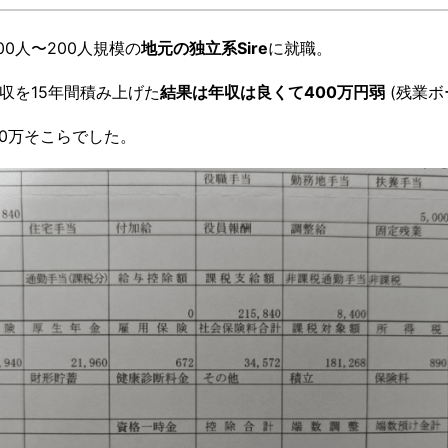
0人〜200人規模の
地元の独立系Sire
に就職。
収を15年間積み上げた
結果は年収は良くて400万円弱
(残業ボ
0万そこらでした。