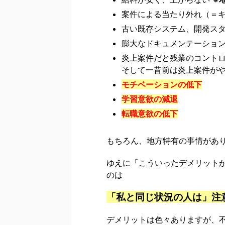
案件による当たり外れ（＝
古い既存システム、開発ス
膨大なドキュメンテーションの
炎上案件だと残業のコント
そして一昔前は炎上案件が
モチベーションの低下
学習意欲の減退
転職意欲の低下
もちろん、地方特有の事情があり
ゆえに「こういったデメリット
のは
「私と同じ状況の人は」注
デメリットは色々ありますが、