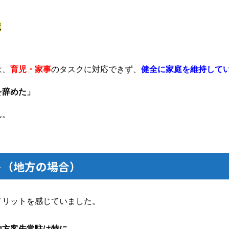
境
は、
育児・家事
のタスクに対応できず、
健全に家庭を維持して
を辞めた」
ん。
ト（地方の場合）
メリットを感じていました。
地方客先常駐は特に