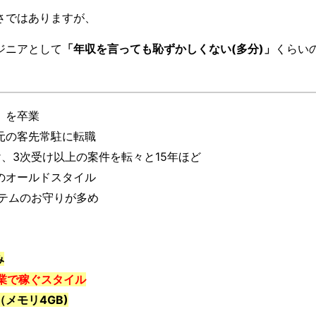
げさではありますが、
ジニアとして
「年収を言っても恥ずかしくない(多分)」
くらい
）を卒業
元の客先常駐に転職
、3次受け以上の案件を転々と15年ほど
のオールドスタイル
ステムのお守りが多め
み
残業で稼ぐスタイル
（メモリ4GB)