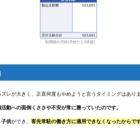
転職後の月給(月給だと2倍超)
由
ハズレが大きく、正直何度もやめようと言うタイミングはあり
職活動への面倒くささや不安が常に勝っていたのです。
し
子供
ができ、
客先常駐の働き方に適用できなくなったからで