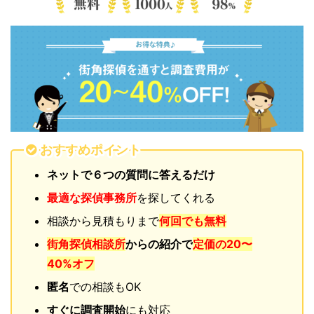
おすすめポイント
ネットで６つの質問に答えるだけ
最適な探偵事務所
を探してくれる
相談から見積もりまで
何回でも無料
街角探偵相談所
からの紹介で
定価の20〜
40%オフ
匿名
での相談もOK
すぐに調査開始
にも対応