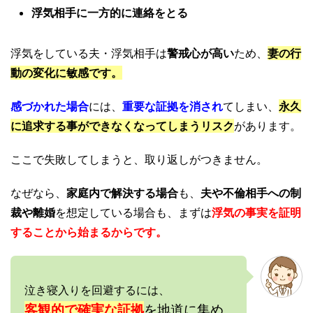
浮気相手に一方的に連絡をとる
浮気をしている夫・浮気相手は
警戒心が高い
ため、
妻の行
動の変化に敏感です。
感づかれた場合
には、
重要な証拠を消され
てしまい、
永久
に追求する事ができなくなってしまうリスク
があります。
ここで失敗してしまうと、取り返しがつきません。
なぜなら、
家庭内で解決する場合
も、
夫や不倫相手への制
裁や離婚
を想定している場合も、まずは
浮気の事実を証明
することから始まるからです。
泣き寝入りを回避するには、
客観的で確実な証拠
を地道に集め