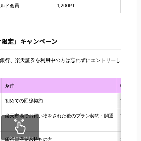
ールド会員
1,200PT
者限定」キャンペーン
天銀行、楽天証券を利用中の方は忘れずにエントリーし
条件
特典
初めての回線契約
1,000PT
楽天市場でお買い物をされた後のプラン契約・開通
1,000PT
スクロールできます
銀行口座をお持ちの方
2,00PT