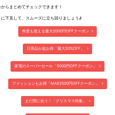
コからまとめてチェックできます！
とに下見して、スムーズに立ち回りましょう♪
何度も使える最大2000円OFFクーポン
日用品が超お得「最大50%OFF」
家電のスーパーセール「5000円OFFクーポン」
ファッションもお得「MAX2500円OFFクーポン」
まだ間に合う！「クリスマス特集」