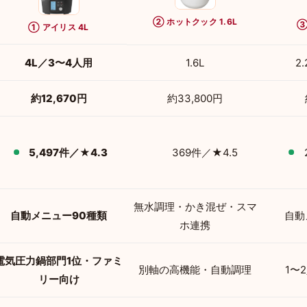
② ホットクック 1.6L
③
① アイリス 4L
4L／3〜4人用
1.6L
2
約12,670円
約33,800円
5,497件／★4.3
369件／★4.5
無水調理・かき混ぜ・スマ
自動メニュー90種類
自動
ホ連携
電気圧力鍋部門1位・ファミ
別軸の高機能・自動調理
1〜
リー向け