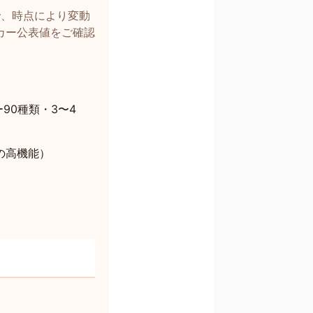
で、時点により変動
カー公表値をご確認
90種類・3〜4
携の高機能）