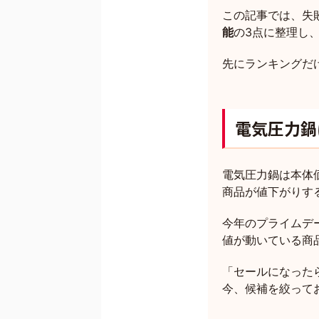
この記事では、失
能
の3点に整理し
先にランキングだ
電気圧力鍋
電気圧力鍋は本体
商品が値下がりす
今年のプライムデ
値が動いている商
「セールになった
今、候補を絞って