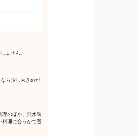
外しません。
るなら少し大きめが
調理のほか、無水調
い料理に合うかで選