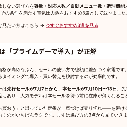
敗しない選び方を
容量・対応人数／自動メニュー数・調理機能
、その条件を満たす電気圧力鍋をおすすめ3選として並べました
け見たい方はこちら →
今すぐおすすめ3選を見る
は「プライムデーで導入」が正解
価格が高めなぶん、セールの使い方で総額に差がつく家電です
るタイミングで導入・買い替えを検討するのが効率的です。
ーは
先行セールが7月7日から、本セールが7月10日〜13日
。先
品もあり、人気モデルは本セールを待つ前に在庫が薄くなるこ
ら買おう」と思っていた定番が、気づけば売り切れ——を避け
おくのがいちばんラクです。まずは選び方の3点から見ていき