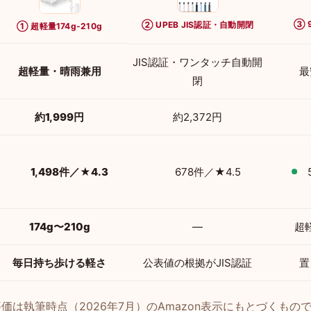
③ 
② UPEB JIS認証・自動開閉
① 超軽量174g-210g
JIS認証・ワンタッチ自動開
超軽量・晴雨兼用
最
閉
約1,999円
約2,372円
1,498件／★4.3
678件／★4.5
174g〜210g
—
超
毎日持ち歩ける軽さ
公表値の根拠がJIS認証
置
価は執筆時点（2026年7月）のAmazon表示にもとづくもの