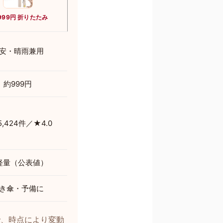
999円 折りたたみ
安・晴雨兼用
約999円
5,424件／★4.0
軽量（公表値）
き傘・予備に
で、時点により変動