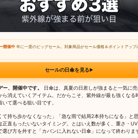
デー開催中
年に一度のビッグセール。対象商品がセール価格＆ポイントアップ
セールの日傘を見る
▶
ムデー、開催中です。
日傘は、真夏の日差しが強まると一気に売
から消えていくアイテム。だからこそ、紫外線が最も強くなる
着いて選べる狙い目です。
くて持ち歩かなくなった」「急な雨で結局2本持ちになる」と
は正直もったいないタイミング。とはいえ数が多く、重さ・U
で選び方を外すと「カバンに入れない日傘」になって終わりま