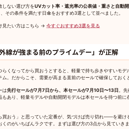
敗しない選び方を
UVカット率・遮光率の公表値・重さと自動
し、その条件を満たす日傘をおすすめ3選として並べました。
け見たい方はこちら →
今すぐおすすめ3選を見る
外線が強まる前のプライムデー」が正解
つらくなってから買おうとすると、軽量で持ち歩きやすいモデ
テム。だからこそ、需要が高まる直前のセールで確保しておく
ーは
先行セールが7月7日から、本セールが7月10日〜13日
。先
品もあり、軽量モデルや自動開閉モデルは本セールを待つ前に
ら買おう」と思っていた定番が、気づけば売り切れ——を避け
おくのがいちばんラクです。まずは選び方の3点から見ていき