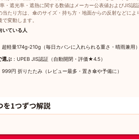
ト率・遮光率・遮熱に関する数値はメーカー公表値およびJIS認
の当たり方は、傘のサイズ・持ち方・地面からの反射などによ
後で変動します。
向いている人
：超軽量174g-210g（毎日カバンに入れられる重さ・晴雨兼用
で選ぶ
：UPEB JIS認証（自動開閉・評価★4.5）
：999円 折りたたみ（レビュー最多・置き傘や予備に）
つを1つずつ解説