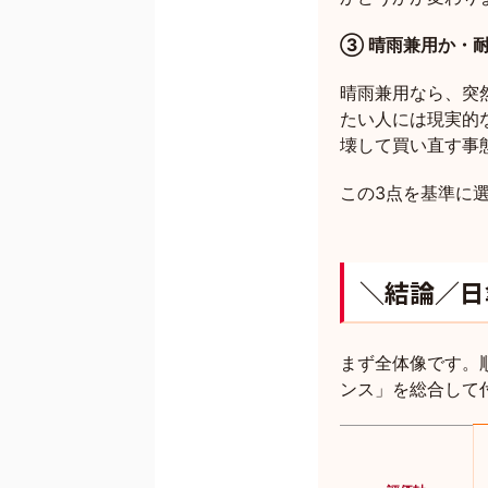
③ 晴雨兼用か・
晴雨兼用なら、突
たい人には現実的
壊して買い直す事
この3点を基準に
＼結論／日
まず全体像です。
ンス」を総合して