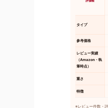
評価軸
タイプ
参考価格
レビュー実績
（Amazon・執
筆時点）
重さ
特徴
※レビュー件数・評