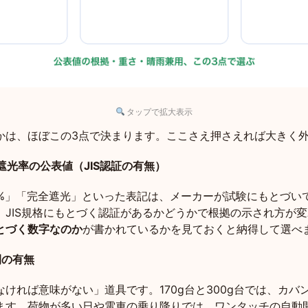
タップで拡大表示
かは、ほぼこの3点で決まります。ここさえ押さえれば大きく
遮光率の公表値（JIS認証の有無）
00%」「完全遮光」といった表記は、メーカーが試験にもとづい
、JIS規格にもとづく認証があるかどうかで根拠の示され方が
とづく数字なのか
が書かれているかを見ておくと納得して選べ
閉の有無
ければ意味がない」道具です。170g台と300g台では、カバ
ます。荷物が多い日や電車の乗り降りでは、ワンタッチの自動