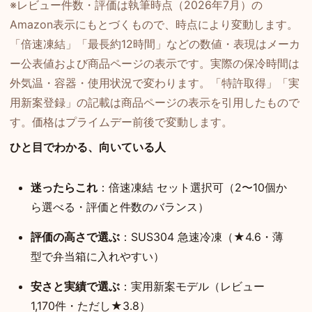
※レビュー件数・評価は執筆時点（2026年7月）の
Amazon表示にもとづくもので、時点により変動します。
「倍速凍結」「最長約12時間」などの数値・表現はメーカ
ー公表値および商品ページの表示です。実際の保冷時間は
外気温・容器・使用状況で変わります。「特許取得」「実
用新案登録」の記載は商品ページの表示を引用したもので
す。価格はプライムデー前後で変動します。
ひと目でわかる、向いている人
迷ったらこれ
：倍速凍結 セット選択可（2〜10個か
ら選べる・評価と件数のバランス）
評価の高さで選ぶ
：SUS304 急速冷凍（★4.6・薄
型で弁当箱に入れやすい）
安さと実績で選ぶ
：実用新案モデル（レビュー
1,170件・ただし★3.8）