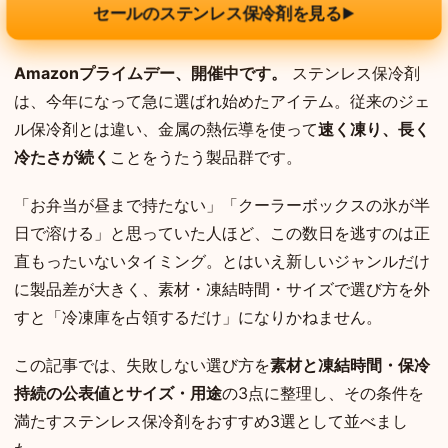
セールのステンレス保冷剤を見る
▶
Amazonプライムデー、開催中です。
ステンレス保冷剤
は、今年になって急に選ばれ始めたアイテム。従来のジェ
ル保冷剤とは違い、金属の熱伝導を使って
速く凍り、長く
冷たさが続く
ことをうたう製品群です。
「お弁当が昼まで持たない」「クーラーボックスの氷が半
日で溶ける」と思っていた人ほど、この数日を逃すのは正
直もったいないタイミング。とはいえ新しいジャンルだけ
に製品差が大きく、素材・凍結時間・サイズで選び方を外
すと「冷凍庫を占領するだけ」になりかねません。
この記事では、失敗しない選び方を
素材と凍結時間・保冷
持続の公表値とサイズ・用途
の3点に整理し、その条件を
満たすステンレス保冷剤をおすすめ3選として並べまし