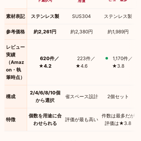
ト選択可
冷凍
素材表記
ステンレス製
SUS304
ステンレス製
参考価格
約2,261円
約2,380円
約1,989円
レビュー
実績
620件／
223件／
1,170件／
（Amaz
★4.2
★4.6
★3.8
on・執
筆時点）
2/4/6/8/10個
構成
省スペース設計
2個セット
から選択
個数を用途に合
件数は最多だが
特徴
評価が最も高い
わせられる
評価は★3.8