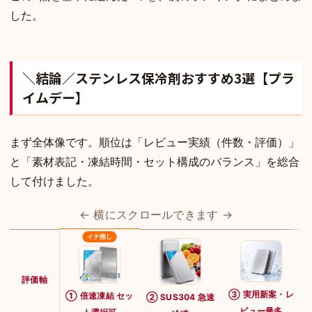
した。
＼結論／ステンレス保冷剤おすすめ3選【プラ
イムデー】
まず全体像です。順位は「レビュー実績（件数・評価）」
と「素材表記・凍結時間・セット構成のバランス」を総合
して付けました。
← 横にスクロールできます →
評価軸
③ 実用新案・レ
① 倍速凍結 セッ
② SUS304 急速
ビュー最多