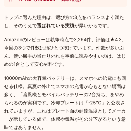
トップに選んだ理由は、選び方の3点をバランスよく満た
し、そのうえで
選ばれている実績
が厚いからです。
Amazonのレビューは執筆時点で3,294件、評価は★4.3。
今回の3つで件数は頭ひとつ抜けています。件数が多いぶ
ん、使い勝手の当たり外れを事前に読みやすいのは、はじ
めの1台として安心材料です。
10000mAhの大容量バッテリーは、スマホへの給電にも回
せる仕様。真夏の外出でスマホの充電が心もとない場面は
多く、「扇風機とモバイルバッテリーの2台持ち」をやめ
られるのが実利です。冷却プレートは「-25℃」と公表さ
れていますが、これはプレート面の到達温度としてメーカ
ーが示している値で、体感や気温がその分下がるという意
味ではありません。