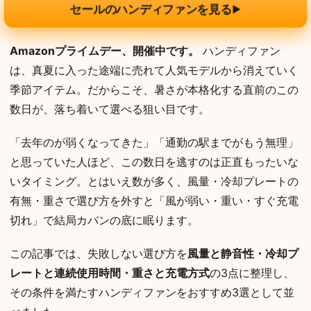
セールのハンディファンを見る
▶
Amazonプライムデー、開催中です。
ハンディファン
は、真夏に入った途端に売れて人気モデルから消えていく
季節アイテム。だからこそ、暑さが本格化する直前のこの
数日が、落ち着いて選べる狙い目です。
「去年のが弱くなってきた」「通勤の駅までがもう無理」
と思っていた人ほど、この数日を逃すのは正直もったいな
いタイミング。とはいえ数が多く、風量・冷却プレートの
有無・重さで選び方を外すと「風が弱い・重い・すぐ充電
切れ」で結局カバンの底に眠ります。
この記事では、失敗しない選び方を
風量と静音性・冷却プ
レートと連続使用時間・重さと充電方式
の3点に整理し、
その条件を満たすハンディファンをおすすめ3選として並