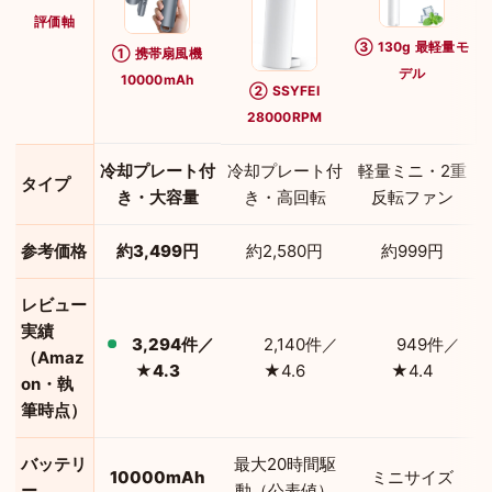
評価軸
③ 130g 最軽量モ
① 携帯扇風機
デル
10000mAh
② SSYFEI
28000RPM
冷却プレート付
冷却プレート付
軽量ミニ・2重
タイプ
き・大容量
き・高回転
反転ファン
参考価格
約3,499円
約2,580円
約999円
レビュー
実績
3,294件／
2,140件／
949件／
（Amaz
★4.3
★4.6
★4.4
on・執
筆時点）
バッテリ
最大20時間駆
10000mAh
ミニサイズ
ー
動（公表値）