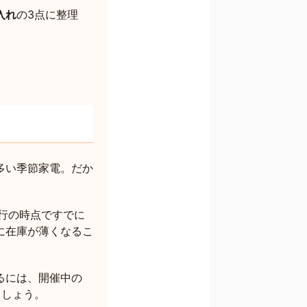
入れ
の3点に整理
多い季節家電。だか
行の時点ですでに
に在庫が薄くなるこ
るには、開催中の
ましょう。