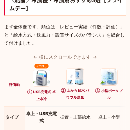
ムデー】
まず全体像です。順位は「レビュー実績（件数・評価）」
と「給水方式・送風力・設置サイズのバランス」を総合し
て付けました。
← 横にスクロールできます →
評価軸
② 上から給水 パ
③ 小型ポータブ
① USB充電式 卓
ワフル送風
ル
上水冷
卓上・USB充電
タイプ
据置・上部給水
卓上・小型
式