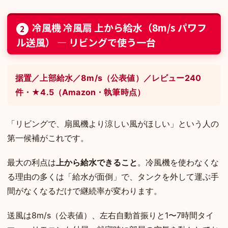
冷風機 冷風扇 上から給水（8m/s パワフ
2
ル送風） — リビングで使う一台
据置／上部給水／8m/s（公表値）／レビュー240
件・★4.5（Amazon・執筆時点）
「リビングで、扇風機より涼しい風がほしい」という人の
第一候補がこれです。
最大の利点は
上から給水できること
。冷風機を使わなくな
る理由の多くは「給水が面倒」で、タンクを外して運ぶ手
間がなくなるだけで継続率が変わります。
送風は8m/s（公表値）、左右自動首振りと1〜7時間タイ