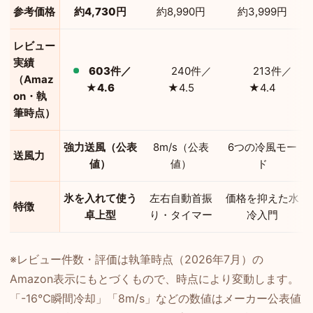
参考価格
約4,730円
約8,990円
約3,999円
レビュー
実績
603件／
240件／
213件／
（Amaz
★4.6
★4.5
★4.4
on・執
筆時点）
強力送風（公表
8m/s（公表
6つの冷風モー
送風力
値）
値）
ド
氷を入れて使う
左右自動首振
価格を抑えた水
特徴
卓上型
り・タイマー
冷入門
※レビュー件数・評価は執筆時点（2026年7月）の
Amazon表示にもとづくもので、時点により変動します。
「-16℃瞬間冷却」「8m/s」などの数値はメーカー公表値