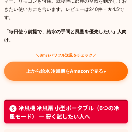
マー、リモコンも付属。就寝時に部屋の空気を動かしてお
きたい使い方にも合います。レビューは240件・★4.5で
す。
「毎日使う前提で、給水の手間と風量を優先したい」人向
け
。
＼8m/sパワフル送風をチェック／
上から給水 冷風機をAmazonで見る
冷風機 冷風扇 小型ポータブル（6つの冷
3
風モード） — 安く試したい人へ