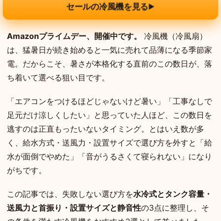
セールの冷風機を見る
▶
Amazonプライムデー、開催中です。
冷風機（冷風扇）
は、猛暑日が続き始めると一気に売れて品薄になる季節家
電。だからこそ、暑さが本格化する直前のこの数日が、落
ち着いて選べる狙い目です。
「エアコンをつけるほどじゃないけど暑い」「工事なしで
足元だけ涼しくしたい」と思っていた人ほど、この数日を
逃すのは正直もったいないタイミング。とはいえ数が多
く、給水方式・送風力・設置サイズで選び方を外すと「給
水が面倒でやめた」「音がうるさくて寝られない」になり
がちです。
この記事では、失敗しない選び方を
水冷式とタンク容量・
送風力と首振り・設置サイズと静音性
の3点に整理し、そ