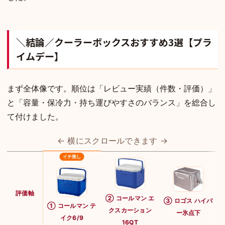
＼結論／クーラーボックスおすすめ3選【プラ
イムデー】
まず全体像です。順位は「レビュー実績（件数・評価）」
と「容量・保冷力・持ち運びやすさのバランス」を総合し
て付けました。
← 横にスクロールできます →
評価軸
② コールマン エ
③ ロゴス ハイパ
① コールマン テ
クスカーション
ー氷点下
イク6/9
16QT