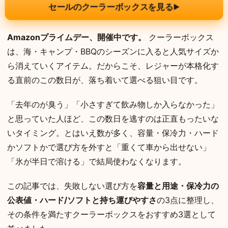
セールのクーラーボックスを見る
▶
Amazonプライムデー、開催中です。
クーラーボックス
は、海・キャンプ・BBQのシーズンに入ると人気サイズか
ら消えていくアイテム。だからこそ、レジャーが本格化す
る直前のこの数日が、落ち着いて選べる狙い目です。
「去年のが臭う」「小さすぎて飲み物しか入らなかった」
と思っていた人ほど、この数日を逃すのは正直もったいな
いタイミング。とはいえ数が多く、容量・保冷力・ハード
かソフトかで選び方を外すと「重くて車から出せない」
「氷が半日で溶ける」で結局使わなくなります。
この記事では、失敗しない選び方を
容量と用途・保冷力の
公表値・ハード/ソフトと持ち運びやすさ
の3点に整理し、
その条件を満たすクーラーボックスをおすすめ3選として