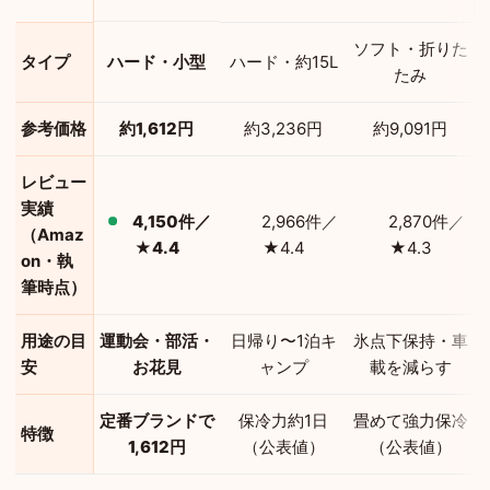
ソフト・折りた
タイプ
ハード・小型
ハード・約15L
たみ
参考価格
約1,612円
約3,236円
約9,091円
レビュー
実績
4,150件／
2,966件／
2,870件／
（Amaz
★4.4
★4.4
★4.3
on・執
筆時点）
用途の目
運動会・部活・
日帰り〜1泊キ
氷点下保持・車
安
お花見
ャンプ
載を減らす
定番ブランドで
保冷力約1日
畳めて強力保冷
特徴
1,612円
（公表値）
（公表値）