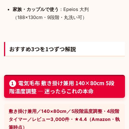
家族・カップルで使う
：Epeios 大判
（188×130cm・9段階・丸洗い可）
おすすめ3つを1つずつ解説
電気毛布 敷き掛け兼用 140×80cm 5段
1
階温度調整 — 迷ったらこれの本命
敷き掛け兼用／140×80cm／5段階温度調整・4段階
タイマー／レビュー3,000件・★4.4（Amazon・執
筆時点）