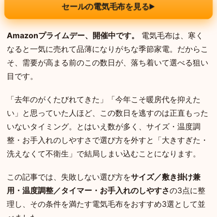
セールの電気毛布を見る
▶
Amazonプライムデー、開催中です。
電気毛布は、寒く
なると一気に売れて品薄になりがちな季節家電。だからこ
そ、需要が高まる前のこの数日が、落ち着いて選べる狙い
目です。
「去年のがくたびれてきた」「今年こそ暖房代を抑えた
い」と思っていた人ほど、この数日を逃すのは正直もった
いないタイミング。とはいえ数が多く、サイズ・温度調
整・お手入れのしやすさで選び方を外すと「大きすぎた・
洗えなくて不衛生」で結局しまい込むことになります。
この記事では、失敗しない選び方を
サイズ／敷き掛け兼
用・温度調整／タイマー・お手入れのしやすさ
の3点に整
理し、その条件を満たす電気毛布をおすすめ3選として並