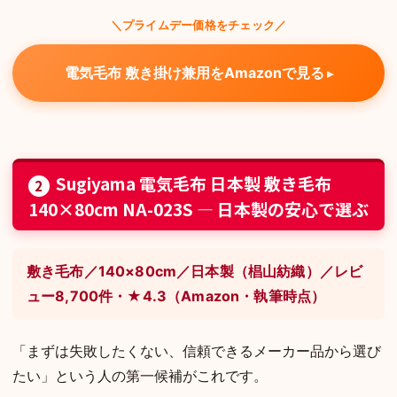
＼プライムデー価格をチェック／
電気毛布 敷き掛け兼用をAmazonで見る
Sugiyama 電気毛布 日本製 敷き毛布
2
140×80cm NA-023S — 日本製の安心で選ぶ
敷き毛布／140×80cm／日本製（椙山紡織）／レビ
ュー8,700件・★4.3（Amazon・執筆時点）
「まずは失敗したくない、信頼できるメーカー品から選び
たい」という人の第一候補がこれです。