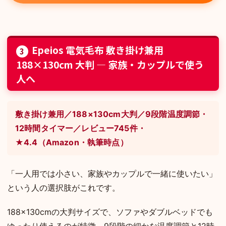
Epeios 電気毛布 敷き掛け兼用
3
188×130cm 大判 — 家族・カップルで使う
人へ
敷き掛け兼用／188×130cm大判／9段階温度調節・
12時間タイマー／レビュー745件・
★4.4（Amazon・執筆時点）
「一人用では小さい、家族やカップルで一緒に使いたい」
という人の選択肢がこれです。
188×130cmの大判サイズで、ソファやダブルベッドでも
ゆったり使えるのが特徴。9段階の細かな温度調節と12時