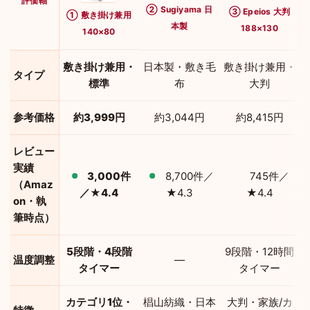
評価軸
② Sugiyama 日
③ Epeios 大判
① 敷き掛け兼用
本製
188×130
140×80
敷き掛け兼用・
日本製・敷き毛
敷き掛け兼用・
タイプ
標準
布
大判
参考価格
約3,999円
約3,044円
約8,415円
レビュー
実績
3,000件
8,700件／
745件／
（Amaz
／★4.4
★4.3
★4.4
on・執
筆時点）
5段階・4段階
9段階・12時間
温度調整
―
タイマー
タイマー
カテゴリ1位・
椙山紡織・日本
大判・家族/カ