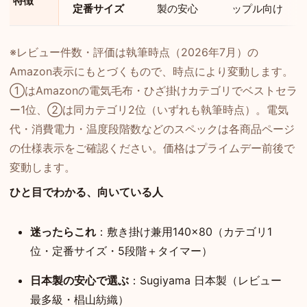
特徴
定番サイズ
製の安心
ップル向け
※レビュー件数・評価は執筆時点（2026年7月）の
Amazon表示にもとづくもので、時点により変動します。
①はAmazonの電気毛布・ひざ掛けカテゴリでベストセラ
ー1位、②は同カテゴリ2位（いずれも執筆時点）。電気
代・消費電力・温度段階数などのスペックは各商品ページ
の仕様表示をご確認ください。価格はプライムデー前後で
変動します。
ひと目でわかる、向いている人
迷ったらこれ
：敷き掛け兼用140×80（カテゴリ1
位・定番サイズ・5段階＋タイマー）
日本製の安心で選ぶ
：Sugiyama 日本製（レビュー
最多級・椙山紡織）