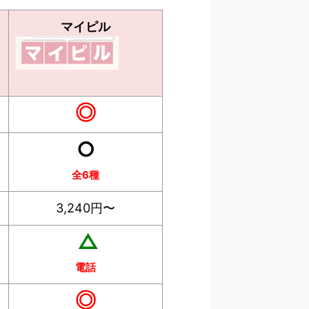
マイピル
◎
○
全6種
3,240円〜
△
電話
◎