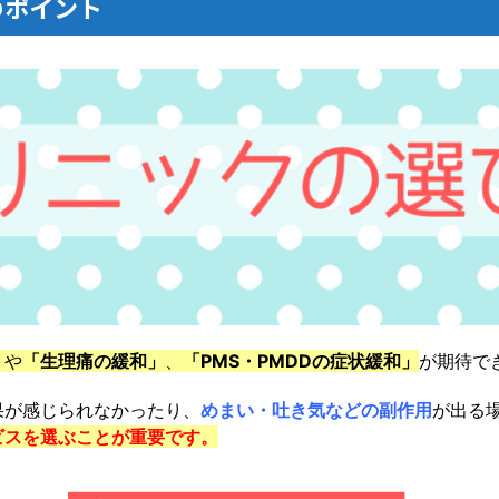
のポイント
」
や
「生理痛の緩和」
、
「PMS・PMDDの症状緩和」
が期待で
果が感じられなかったり、
めまい・吐き気などの副作用
が出る
ビスを選ぶことが重要です。