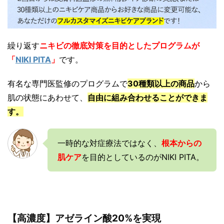
繰り返す
ニキビの徹底対策を目的としたプログラムが
「
NIKI PITA
」
です。
有名な専門医監修のプログラムで
30種類以上の商品
から
肌の状態にあわせて、
自由に組み合わせることができま
す。
一時的な対症療法ではなく、
根本からの
肌ケア
を目的としているのがNIKI PITA。
【高濃度】
アゼライン酸20%を実現