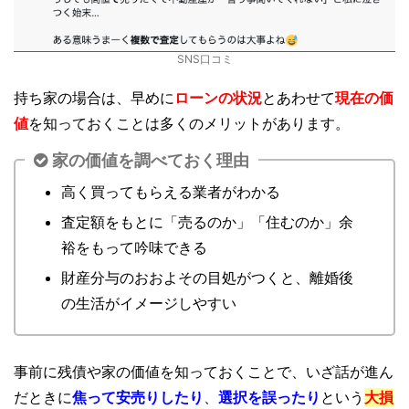
SNS口コミ
持ち家の場合は、早めに
ローンの状況
とあわせて
現在の価
値
を知っておくことは多くのメリットがあります。
家の価値を調べておく理由
高く買ってもらえる業者がわかる
査定額をもとに「売るのか」「住むのか」余
裕をもって吟味できる
財産分与のおおよその目処がつくと、離婚後
の生活がイメージしやすい
事前に残債や家の価値を知っておくことで、いざ話が進ん
だときに
焦って安売りしたり
、
選択を誤ったり
という
大損