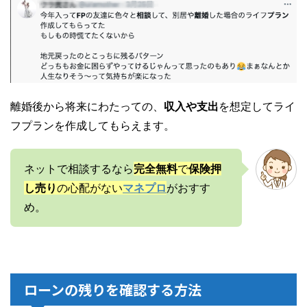
離婚後から将来にわたっての、
収入や支出
を想定してライ
フプランを作成してもらえます。
ネットで相談するなら
完全無料
で
保険押
し売り
の心配がない
マネプロ
がおすす
め。
ローンの残りを確認する方法