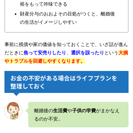
裕をもって吟味できる
財産分与のおおよその目処がつくと、離婚後
の生活がイメージしやすい
事前に残債や家の価値を知っておくことで、いざ話が進ん
だときに
焦って安売りしたり
、
選択を誤ったり
という
大損
やトラブルを回避しやすくなります。
お金の不安がある場合はライフプランを
整理しておく
離婚後の
生活費
や
子供の学費
がまかなえ
るのか不安..