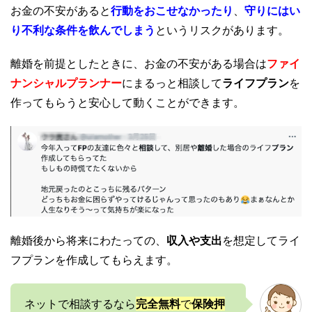
お金の不安があると
行動をおこせなかったり
、
守りにはい
り不利な条件を飲んでしまう
というリスクがあります。
離婚を前提としたときに、お金の不安がある場合は
ファイ
ナンシャルプランナー
にまるっと相談して
ライフプラン
を
作ってもらうと安心して動くことができます。
離婚後から将来にわたっての、
収入や支出
を想定してライ
フプランを作成してもらえます。
ネットで相談するなら
完全無料
で
保険押