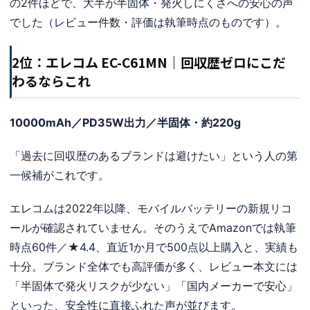
の2件ほどで、大半が半固体・発火しにくさへの安心の声
でした（レビュー件数・評価は執筆時点のものです）。
2位：エレコム EC-C61MN｜回収歴ゼロにこだ
わるならこれ
10000mAh／PD35W出力／半固体・約220g
「過去に回収歴のあるブランドは避けたい」という人の第
一候補がこれです。
エレコムは2022年以降、モバイルバッテリーの新規リコ
ールが確認されていません。そのうえでAmazonでは執筆
時点60件／★4.4、直近1か月で500点以上購入と、実績も
十分。ブランド全体でも高評価が多く、レビュー本文には
「半固体で発火リスクが少ない」「国内メーカーで安心」
といった、安全性に直接ふれた声が並びます。