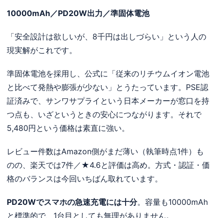
10000mAh／PD20W出力／準固体電池
「安全設計は欲しいが、8千円は出しづらい」という人の
現実解がこれです。
準固体電池を採用し、公式に「従来のリチウムイオン電池
と比べて発熱や膨張が少ない」とうたっています。PSE認
証済みで、サンワサプライという日本メーカーが窓口を持
つ点も、いざというときの安心につながります。それで
5,480円という価格は素直に強い。
レビュー件数はAmazon側がまだ薄い（執筆時点1件）も
のの、楽天では7件／★4.6と評価は高め。方式・認証・価
格のバランスは今回いちばん取れています。
PD20Wでスマホの急速充電には十分
。容量も10000mAh
と標準的で、1台目としても無理がありません。