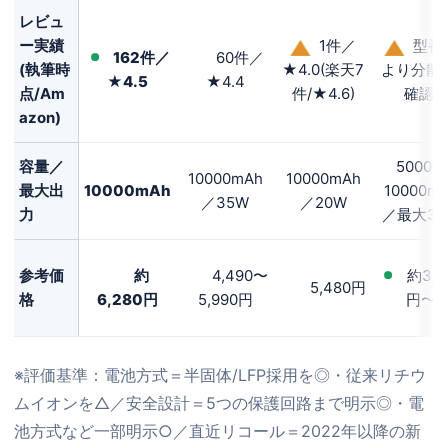
レビュ
ー実績
1件／
型番
162件／
60件／
(執筆時
★4.0(楽天7
より分散(
★4.5
★4.4
点/Am
件/★4.6)
確認)
azon)
容量／
5000〜
10000mAh
10000mAh
最大出
10000mAh
10000m
／35W
／20W
力
／最大30
参考価
約
4,490〜
約3,3
5,480円
格
6,280円
5,990円
円〜
※評価基準：電池方式＝半固体/LFP採用を◎・従来リチウ
ムイオンを△／安全設計＝5つの保護回路まで明示◎・電
池方式など一部明示○／直近リコール＝2022年以降の新