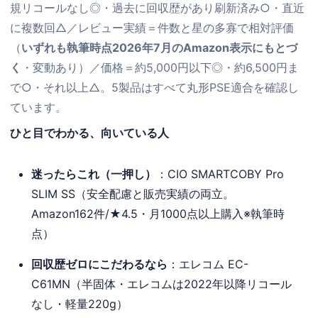
規リコールなし◎・過去に回収歴があり刷新済み○・直近
に複数回△／レビュー実績＝件数と星の多寡で相対評価
（
いずれも執筆時点2026年7月のAmazon表示にもとづ
く
・変動あり）／価格＝約5,000円以下◎・約6,500円ま
で○・それ以上△。5製品はすべて丸形PSE適合を確認し
ています。
ひと目でわかる、向いている人
迷ったらこれ（一押し）
：CIO SMARTCOBY Pro
SLIM SS（安全配慮と販売実績の両立。
Amazon162件/★4.5・月1000点以上購入※執筆時
点）
回収歴ゼロにこだわるなら
：エレコム EC-
C61MN（半固体・エレコムは2022年以降リコール
なし・軽量220g）