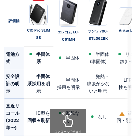
評価軸
CIO Pro SLIM
Anker LF
サンワ 700-
エレコム EC-
SS
BTL062BK
C61MN
電池方
半固体
半固体
リン
半固体
式
系
(準固体)
鉄(LFP)
安全設
半固体
発熱・
半固体
LFP
計の明
系採用を明
膨張が少な
採用を明示
性を明
示
示
いと明示
直近リ
コール
旧型を
新規な
複
なし
(2022
回収→刷新
し
回・別型
年〜)
スクロールできます