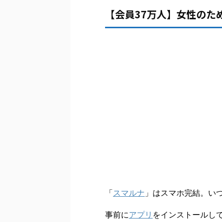
【会員37万人】女性のた
「
スマルナ
」はスマホ完結。い
事前に
アプリ
をインストールし