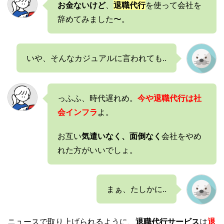
お金ないけど
、
退職代行
を使って会社を
辞めてみました〜。
いや、そんなカジュアルに言われても..
っふふ、時代遅れめ。
今や退職代行は社
会インフラ
よ。
お互い
気遣いなく、
面倒なく
会社をやめ
れた方がいいでしょ。
まぁ、たしかに..
ニュースで取り上げられるように、
退職代行サービス
は
退