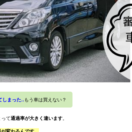
しまった..
もう車は買えない？
よって
通過率が大きく違います
。
果が変わるんです。