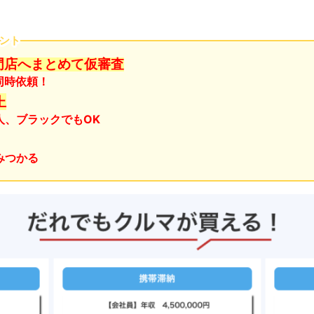
ント
門店へまとめて仮審査
同時依頼！
上
人、ブラックでもOK
みつかる