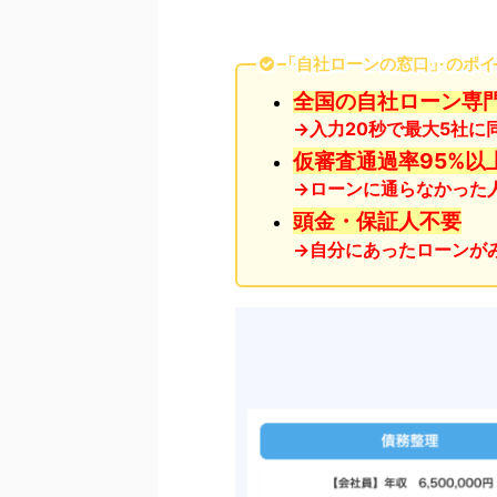
「自社ローンの窓口」のポイ
全国の自社ローン専
→
入力20秒で最大5社に
仮審査通過率95%以
→ローンに通らなかった
頭金・保証人不要
→自分にあったローンが