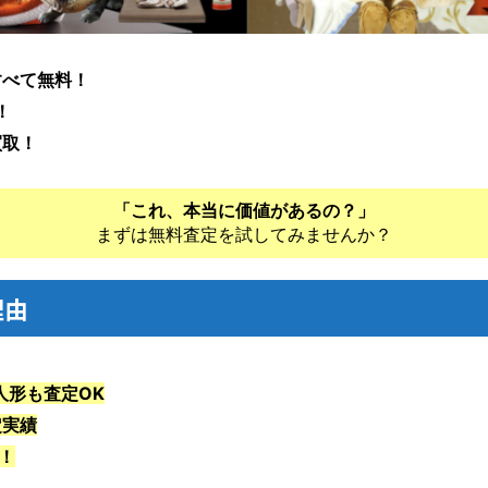
すべて無料！
！
買取！
「これ、本当に価値があるの？」
まずは無料査定を試してみませんか？
理由
人形も査定OK
定実績
上！