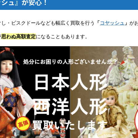
ッシュ』が安心！
けし・ビスクドールなども幅広く買取を行う
「
コヤッシュ
」
が
が
思わぬ高額査定
になることもあります。