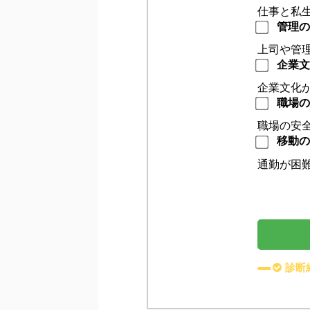
仕事と私
管理の
上司や管
企業文
企業文化
職場の
職場の安
移動の
通勤が困
診断