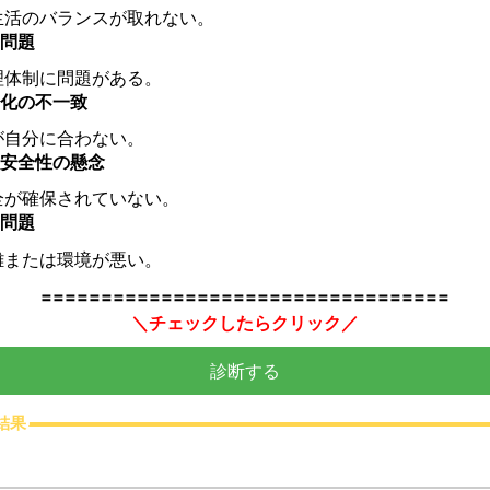
生活のバランスが取れない。
問題
理体制に問題がある。
化の不一致
が自分に合わない。
安全性の懸念
全が確保されていない。
問題
難または環境が悪い。
==================================
＼チェックしたらクリック／
診断する
結果