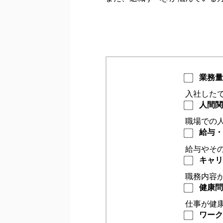
業務量
入社した
人間関
職場での
給与・
給与やそ
キャリ
職務内容
健康問
仕事が健
ワーク