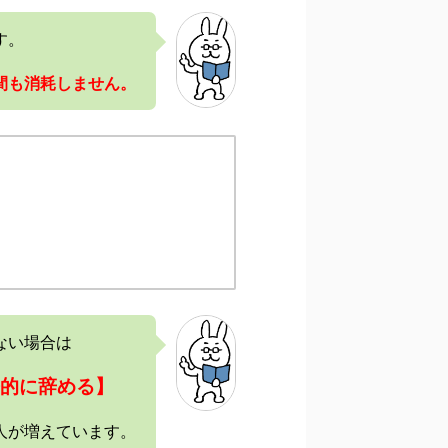
す。
間も消耗しません。
ない場合は
的に辞める】
人が増えています。