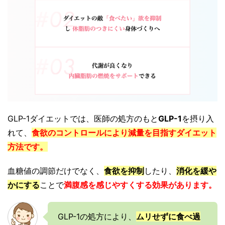
GLP-1ダイエットでは、医師の処方のもと
GLP-1
を摂り入
れて、
食欲のコントロールにより減量を目指すダイエット
方法です。
血糖値の調節だけでなく、
食欲を抑制
したり、
消化を緩や
かにする
ことで
満腹感を感じやすくする効果があります。
GLP-1の処方により、
ムリせずに食べ過