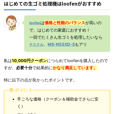
はじめての生ゴミ処理機はloofenがおすすめ
は
価格と性能のバランス
が高いの
loofen
で、はじめての家庭におすすめ！
一回でたくさん生ゴミを処理したいなら
、
MS-N53XD-S
もアリ
ナスクル
私は
10,000円クーポン
につられてloofenを購入したので
すが、
必要十分
で結果的に
かなり満足しています。
特に以下の点が良かったポイントです。
ポイント
手ごろな価格（クーポン＆補助金でさらに安
く）