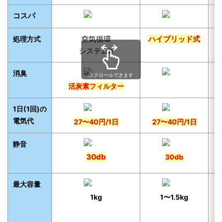
コスパ
空気循環
ハイブリッド式
処理方式
システムb
消臭
スクロールできます
活炭素フィルター
1日(1回)の
電気代
27〜40円/1日
27〜40円/1日
静音
30db
30db
最大容量
1kg
1〜1.5kg