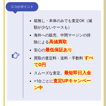
ココがポイント
箱無し・本体のみでも査定OK（減
額が少ないケースも）
海外への販売、中間マージンの排
高値買取
除による
最低保証あり
安心の
すべ
買取の査定料・送料・手数料
て0円
最短即日入金
スムーズな査定。
査定UPキャンペー
+1台ごとに
ン中