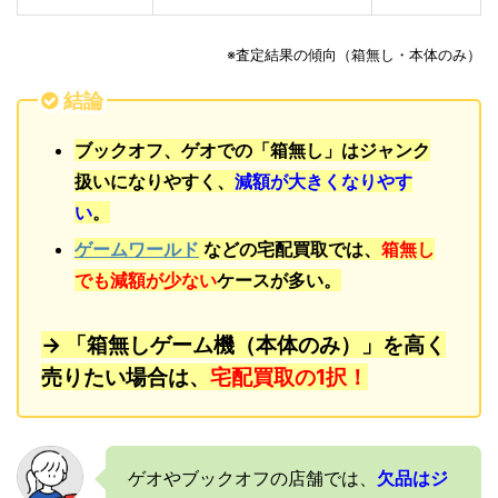
※査定結果の傾向（箱無し・本体のみ）
結論
ブックオフ、ゲオでの「箱無し」はジャンク
扱いになりやすく、
減額が大きくなりやす
い
。
ゲームワールド
などの宅配買取では、
箱無し
でも減額が少ない
ケースが多い。
→ 「箱無しゲーム機（本体のみ）」を高く
売りたい場合は、
宅配買取の1択！
ゲオやブックオフの店舗では、
欠品はジ