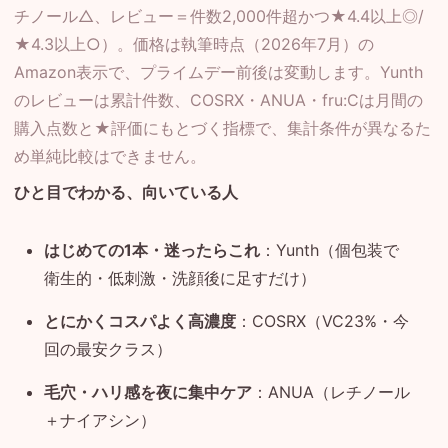
チノール△、レビュー＝件数2,000件超かつ★4.4以上◎/
★4.3以上○）。価格は執筆時点（2026年7月）の
Amazon表示で、プライムデー前後は変動します。Yunth
のレビューは累計件数、COSRX・ANUA・fru:Cは月間の
購入点数と★評価にもとづく指標で、集計条件が異なるた
め単純比較はできません。
ひと目でわかる、向いている人
はじめての1本・迷ったらこれ
：Yunth（個包装で
衛生的・低刺激・洗顔後に足すだけ）
とにかくコスパよく高濃度
：COSRX（VC23%・今
回の最安クラス）
毛穴・ハリ感を夜に集中ケア
：ANUA（レチノール
＋ナイアシン）