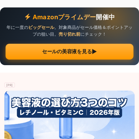
Amazonプライムデー
開催中
年に一度の
ビッグセール
。対象商品がセール価格＆ポイントアッ
プの狙い目。
売り切れ前
にチェック！
▶
セールの美容液を見る
[PR]