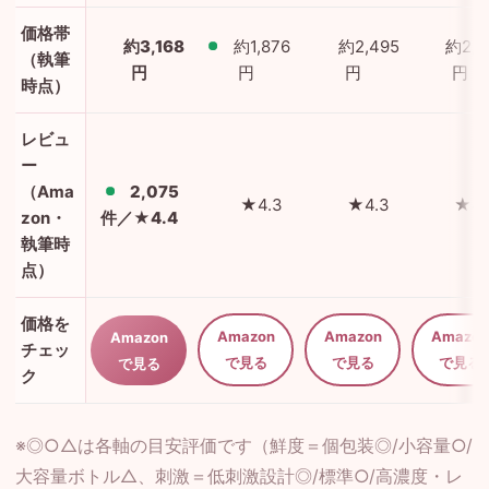
価格帯
約3,168
約1,876
約2,495
約2,2
（執筆
円
円
円
円
時点）
レビュ
ー
（Ama
2,075
★4.3
★4.3
★4.
zon・
件／★4.4
執筆時
点）
価格を
Amazon
Amazon
Amazon
Amazon
チェッ
で見る
で見る
で見る
で見る
ク
※◎○△は各軸の目安評価です（鮮度＝個包装◎/小容量○/
大容量ボトル△、刺激＝低刺激設計◎/標準○/高濃度・レ