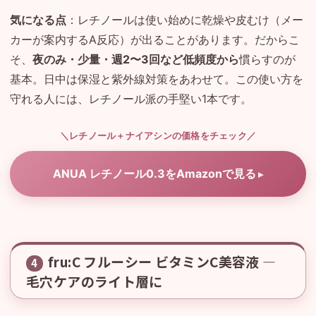
気になる点
：レチノールは使い始めに乾燥や皮むけ（メー
カーが案内するA反応）が出ることがあります。だからこ
そ、
夜のみ・少量・週2〜3回など低頻度から
慣らすのが
基本。日中は保湿と紫外線対策をあわせて。この使い方を
守れる人には、レチノール派の手堅い1本です。
＼レチノール＋ナイアシンの価格をチェック／
ANUA レチノール0.3をAmazonで見る
fru:C フルーシー ビタミンC美容液 —
4
毛穴ケアのライト層に