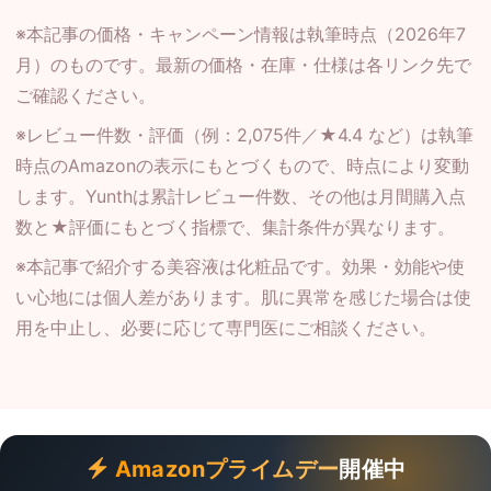
※本記事の価格・キャンペーン情報は執筆時点（2026年7
月）のものです。最新の価格・在庫・仕様は各リンク先で
ご確認ください。
※レビュー件数・評価（例：2,075件／★4.4 など）は執筆
時点のAmazonの表示にもとづくもので、時点により変動
します。Yunthは累計レビュー件数、その他は月間購入点
数と★評価にもとづく指標で、集計条件が異なります。
※本記事で紹介する美容液は化粧品です。効果・効能や使
い心地には個人差があります。肌に異常を感じた場合は使
用を中止し、必要に応じて専門医にご相談ください。
Amazonプライムデー
開催中