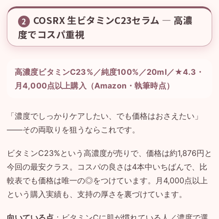
COSRX 生ビタミンC23セラム — 高濃
2
度でコスパ重視
高濃度ビタミンC23%／純度100%／20ml／★4.3・
月4,000点以上購入（Amazon・執筆時点）
「濃度でしっかりケアしたい、でも価格はおさえたい」
——その両取りを狙うならこれです。
ビタミンC23%という高濃度が売りで、価格は約1,876円と
今回の最安クラス。コスパの良さは4本中いちばんで、比
較表でも価格は唯一の◎をつけています。月4,000点以上
という購入実績も、支持の厚さを裏づけています。
向いている点
：ビタミンCに肌が慣れている人／濃度で選