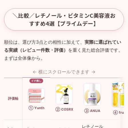
＼比較／レチノール・ビタミンC美容液お
すすめ4選【プライムデー】
順位は、選び方3点との相性に加えて、
実際に選ばれてい
る実績（レビュー件数・評価）
を重く見た総合評価です。
まずは全体像から。
← 横にスクロールできます →
評価軸
① Yunth
② COSRX
③ ANUA
④ fru:C
レチノール