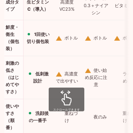
成分タ
生ビタミン
高濃度
0.3＋ナイア
ビタミン
イプ
C（導入）
VC23%
シン
鮮度・
衛生
1回使い
ボトル
ボトル
ボト
（個包
切り個包装
装）
刺激の
低さ
使い始
低刺激
高濃度
ライ
（はじ
め反応に注
設計
で出やすい
め
めてや
意
すさ）
使いや
スクロールできます
すさ
洗顔後
重ねづ
重ね
夜のみ
（順
の一番手
け
け
番）