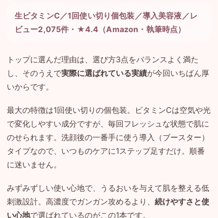
生ビタミンC／1回使い切り個包装／導入美容液／レ
ビュー2,075件・★4.4（Amazon・執筆時点）
トップに選んだ理由は、選び方3点をバランスよく満た
し、そのうえで
実際に選ばれている実績
が今回いちばん厚
いからです。
最大の特徴は1回使い切りの個包装。ビタミンCは空気や光
で変化しやすい成分ですが、毎回フレッシュな状態で肌に
のせられます。洗顔後の一番手に使う導入（ブースター）
タイプなので、いつものケアに1ステップ足すだけ。順番
に迷いません。
みずみずしい使い心地で、うるおいを与えて肌を整える低
刺激設計。高濃度でガンガン攻めるより、
続けやすさと使
い心地
で選ばれているのがこの1本です。