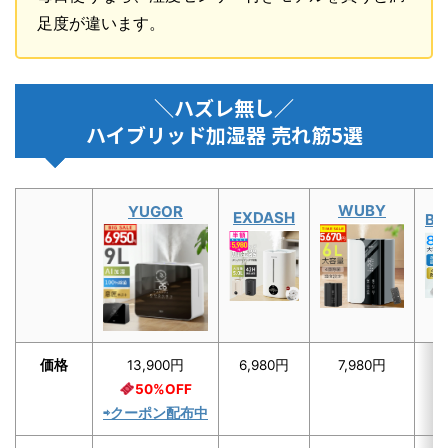
足度が違います。
＼ハズレ無し／
ハイブリッド加湿器 売れ筋5選
WUBY
YUGOR
EXDASH
Be
価格
13,900円
6,980円
7,980円
8
50%OFF
⇨クーポン配布中