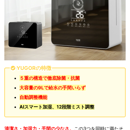
YUGORの特徴
５重の構造で徹底除菌・抗菌
大容量の9Lで給水の手間いらず
自動調整機能
AIスマート加湿、12段階ミスト調整
清潔さ・加湿力・手間の少なさ。
この3つを同時に満たそ