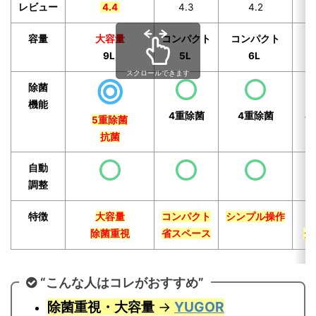
レビュー
4.4
4.3
4.2
容量
大容量
コンパクト
コンパクト
9L
5L
6L
スクロールできます
除菌
機能
4重除菌
4重除菌
4
5重除菌
抗菌
自動
調整
特徴
大容量
コンパクト
シンプル操作
U
除菌重視
省スペース
タ
“こんな人はコレがおすすめ”
除菌重視・大容量
→
YUGOR