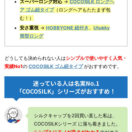
スーパーロング対応
→
COCOSILK ロングヘ
ア ゴム紐タイプ
（ロングヘアもたたまず包
む！）
安さ重視
→
HOBBYONE 紐付き
、
Utukky
筒型ロング
どうしても決められない人は
シンプルで使いやすく人気・
実績No1
の
COCOSILK ゴム紐タイプ
がおすすめです。
迷っている人は名実No.1
「COCOSILK」シリーズがおすすめ！
シルクキャップを2回買い直した私は、
COCOSILKシリーズ に落ち着きました。