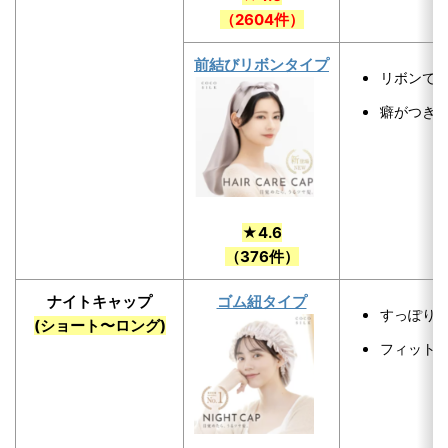
（2604件）
前結びリボンタイプ
リボンで
癖がつき
★4.6
（376件）
ナイトキャップ
ゴム紐タイプ
すっぽり
(ショート〜ロング)
フィット