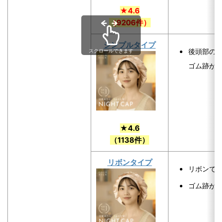
★4.6
（9206件）
シンプルタイプ
後頭部の
スクロールできます
ゴム跡が
★4.6
（1138件）
リボンタイプ
リボンで
ゴム跡が