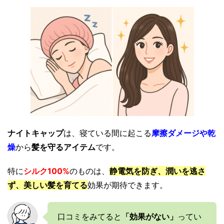
ナイトキャップ
は、寝ている間に起こる
摩擦ダメージや乾
燥
から
髪を守るアイテム
です。
特に
シルク100%
のものは、
静電気を防ぎ、潤いを逃さ
ず、美しい髪を育てる
効果が期待できます。
口コミをみてると
「効果がない」
ってい