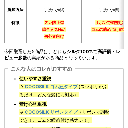
洗濯方法
手洗い推奨
手洗い推奨
特徴
ズレ防止◎
リボンで調整
総合人気No.1
ゴムの締めつけ軽減
初心者向け
今回厳選した5商品は、どれも
シルク100%
で
高評価・レ
ビュー多数
の実績がある商品となっています。
こんな人はコレがおすすめ
使いやすさ重視
→
COCOSILK ゴム紐タイプ
(スッポリかぶ
るだけ、どんな髪にも対応）
着け心地重視
→
COCOSILK リボンタイプ
（リボンで調整
できて、ゴムの締め付け感ナシ！）