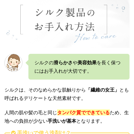
シルクの
滑らかさ
や
美容効果
を長く保つ
にはお手入れが大切です。
シルクは、そのなめらかな肌触りから
「繊維の女王」
とも
呼ばれるデリケートな天然素材です。
人間の肌や髪の毛と同じ
タンパク質でできている
ため、生
地への負担が少ない
手洗いが基本
となります。
手洗いで使う洗剤は？