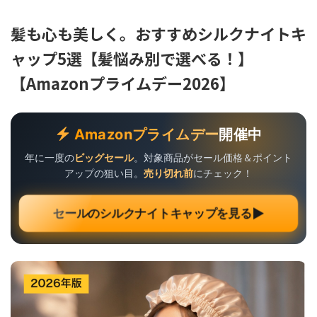
髪も心も美しく。おすすめシルクナイトキ
ャップ5選【髪悩み別で選べる！】
【Amazonプライムデー2026】
Amazonプライムデー
開催中
年に一度の
ビッグセール
。対象商品がセール価格＆ポイント
アップの狙い目。
売り切れ前
にチェック！
▶
セールのシルクナイトキャップを見る