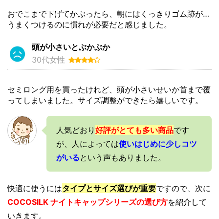
おでこまで下げてかぶったら、朝にはくっきりゴム跡が…
うまくつけるのに慣れが必要だと感じました。
頭が小さいとぶかぶか
30代女性
セミロング用を買ったけれど、頭が小さいせいか首まで覆
ってしまいました。サイズ調整ができたら嬉しいです。
人気どおり
好評がとても多い商品
です
が、人によっては
使いはじめに少しコツ
がいる
という声もありました。
快適に使うには
タイプとサイズ選びが重要
ですので、次に
COCOSILK ナイトキャップシリーズの選び方
を紹介して
いきます。