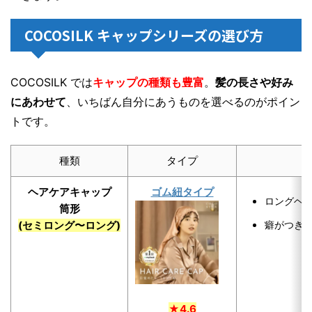
COCOSILK キャップシリーズの選び方
COCOSILK では
キャップの種類も豊富
。
髪の長さや好み
にあわせて
、いちばん自分にあうものを選べるのがポイン
トです。
種類
タイプ
ヘアケアキャップ
ゴム紐タイプ
ロングヘ
筒形
(セミロング〜ロング)
癖がつき
★4.6