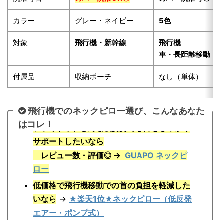
カラー
グレー・ネイビー
5色
対象
飛行機・新幹線
飛行機
車・長距離移動
付属品
収納ポーチ
なし（単体）
飛行機でのネックピロー選び、こんなあなた
はコレ！
フライト中、どんな寝姿勢でも首をしっかり
サポートしたいなら
レビュー数・評価◎ →
GUAPO ネックピ
ロー
低価格で飛行機移動での首の負担を軽減した
いなら
→
★楽天1位★ネックピロー（低反発
エアー・ポンプ式）