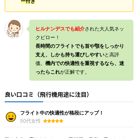
ー付き
ヒルナンデスでも紹介
された大人気ネッ
クピロー！
長時間のフライトでも首や顎をしっかり
支え、しかも持ち運びしやすい
と高評
価。
機内での快適性を重視するなら、迷
ったらこれ
が正解です。
良い口コミ（飛行機用途に注目）
フライト中の快適性が格段にアップ！
50代女性