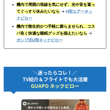
機内で周囲の視線を気にせず、光や音を遮っ
てぐっすり休みたいなら
→
H型エアーネッ
クピロー
機内で衛生的かつ手軽に膨らませられ、コス
パ良く快適な睡眠グッズを揃えたいなら
→
ポンプ式U型ネックピロー
＼迷ったらコレ！／
TV紹介＆フライトでも大活躍
GUAPO ネックピロー