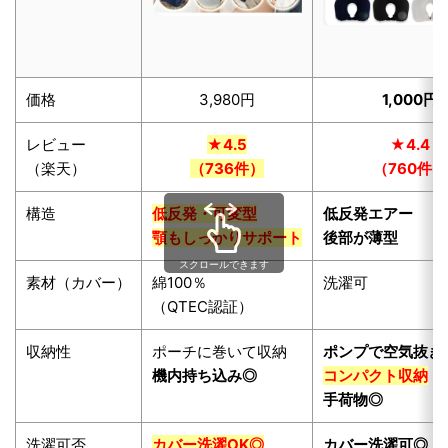
価格
3,980円
1,000円
レビュー
★4.5
★4.4
（楽天）
（736件）
（760件）
構造
低反発・可変型
低反発エアー
顎もしっかりサポート
後部が薄型
スクロールできます
素材（カバー）
綿100％
洗濯可
（QTEC認証）
収納性
ポーチに巻いて収納
ポンプで空気抜き
機内持ち込み◎
コンパクト収納
手荷物◎
洗濯可否
カバー洗濯OK◎
カバー洗濯可◎