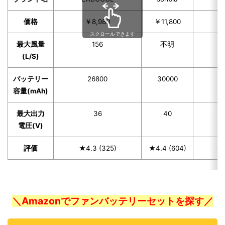
価格
￥8,980
￥11,800
スクロールできます
最大風量
156
不明
(L/S)
バッテリー
26800
30000
容量(mAh)
最大出力
36
40
電圧(V)
評価
★4.3 (325)
★4.4 (604)
★4
＼Amazonでファンバッテリーセットを探す／