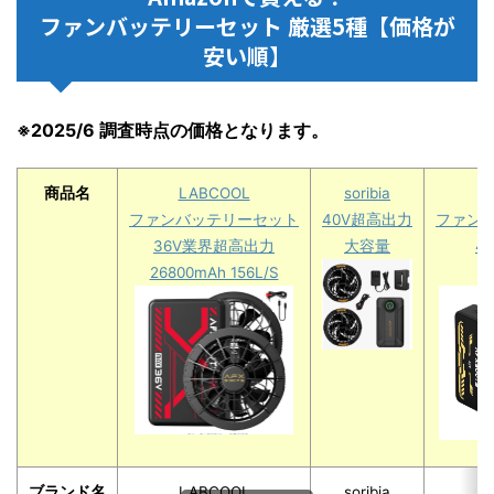
ファンバッテリーセット 厳選5種【価格が
安い順】
※2025/6 調査時点の価格となります。
商品名
LABCOOL
soribia
ファンバッテリーセット
40V超高出力
ファン
36V業界超高出力
大容量
4
26800mAh 156L/S
3
ブランド名
LABCOOL
soribia