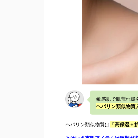
敏感肌で肌荒れ爆
ヘパリン類似物質
ヘパリン類似物質は
「高保湿＋