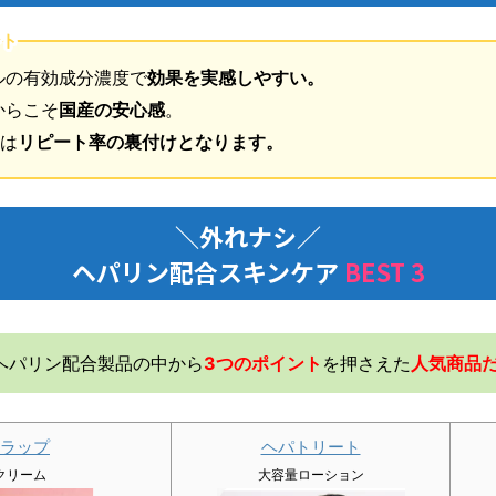
ント
ルの有効成分濃度で
効果を実感しやすい。
からこそ
国産の安心感
。
数は
リピート率の裏付けとなります。
＼外れナシ／
ヘパリン配合スキンケア
BEST 3
ヘパリン配合製品の中から
3つのポイント
を押さえた
人気商品
ラップ
ヘパトリート
クリーム
大容量ローション