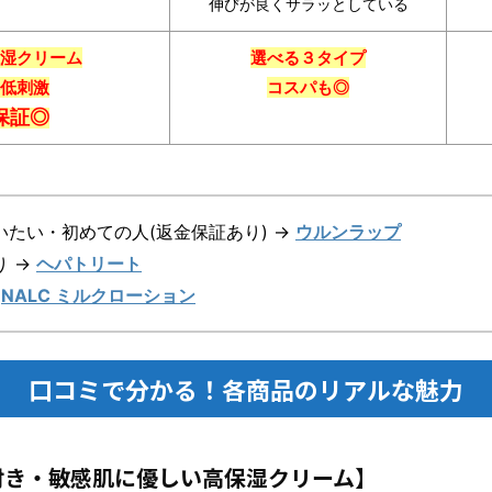
伸びが良くサラッとしている
湿クリーム
選べる３タイプ
低刺激
コスパも◎
保証◎
たい・初めての人(返金保証あり) →
ウルンラップ
り →
ヘパトリート
→
NALC ミルクローション
口コミで分かる！各商品のリアルな魅力
付き・敏感肌に優しい高保湿クリーム】