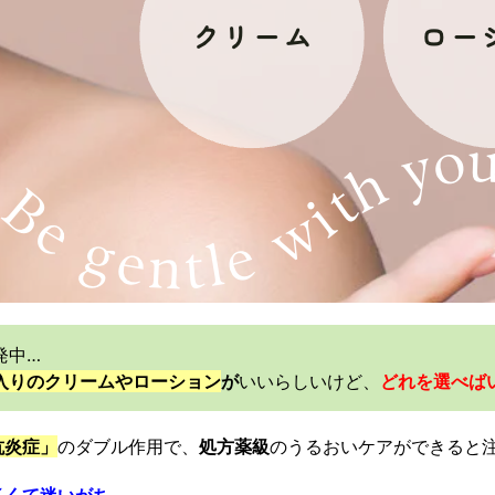
発中…
入りのクリームやローション
が
いいらしいけど、
どれを選べば
抗炎症」
のダブル作用で、
処方薬級
のうるおいケアができると