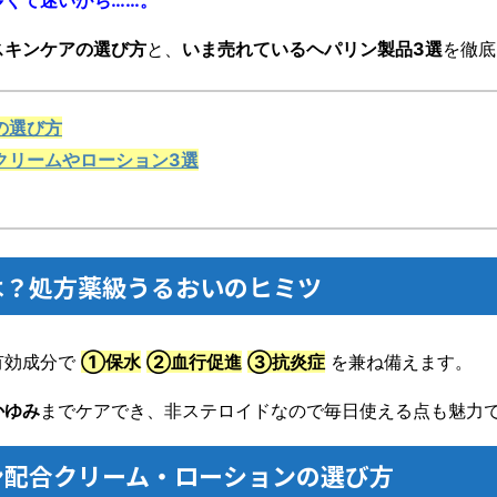
多くて迷いがち……。
スキンケアの選び方
と、
いま売れているヘパリン製品3選
を徹底
の選び方
クリームやローション3選
は？処方薬級うるおいのヒミツ
有効成分で
①保水
②血行促進
③抗炎症
を兼ね備えます。
かゆみ
までケアでき、非ステロイドなので毎日使える点も魅力
ン配合クリーム・ローションの選び方