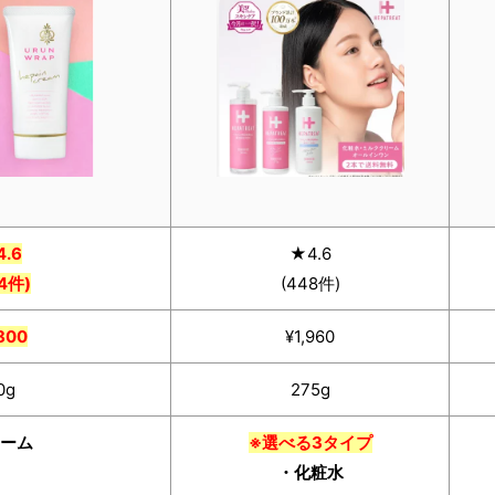
.6
★4.6
4件)
(448件)
800
¥1,960
0g
275g
ーム
※選べる3タイプ
・化粧水