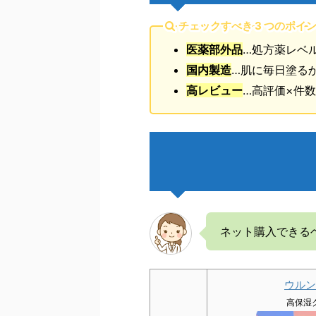
チェックすべき 3 つのポイ
医薬部外品
…処方薬レベ
国内製造
…肌に毎日塗る
高レビュー
…高評価×件
ネット購入できる
ウルン
高保湿