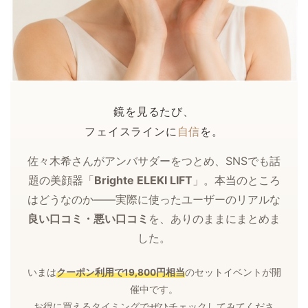
鏡を見るたび、
自信
フェイスラインに
を。
佐々木希さんがアンバサダーをつとめ、SNSでも話
題の美顔器「
Brighte ELEKI LIFT
」。本当のところ
はどうなのか——実際に使ったユーザーのリアルな
良い口コミ・悪い口コミ
を、ありのままにまとめま
した。
いまは
クーポン利用で19,800円相当
のセットイベントが開
催中です。
お得に買えるタイミングでぜひチェックしてみてくださ