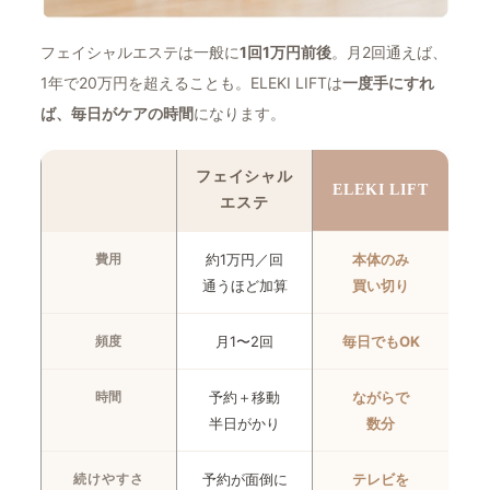
フェイシャルエステは一般に
1回1万円前後
。月2回通えば、
1年で20万円を超えることも。ELEKI LIFTは
一度手にすれ
ば、毎日がケアの時間
になります。
フェイシャル
ELEKI LIFT
エステ
約1万円／回
本体のみ
費用
通うほど加算
買い切り
月1〜2回
毎日でもOK
頻度
予約＋移動
ながらで
時間
半日がかり
数分
予約が面倒に
テレビを
続けやすさ