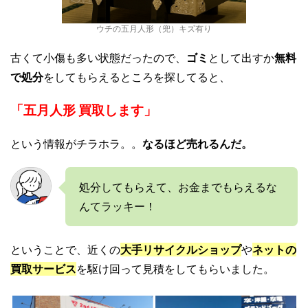
ウチの五月人形（兜）キズ有り
古くて小傷も多い状態だったので、
ゴミ
として出すか
無料
で処分
をしてもらえるところを探してると、
「五月人形 買取します」
という情報がチラホラ。。
なるほど売れるんだ。
処分してもらえて、お金までもらえるな
んてラッキー！
ということで、近くの
大手リサイクルショップ
や
ネットの
買取サービス
を駆け回って見積をしてもらいました。