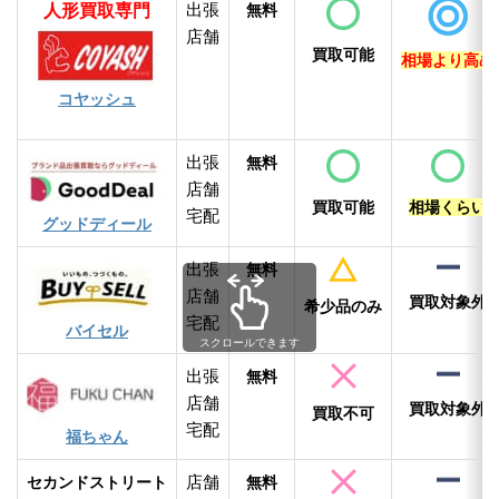
人形買取専門
出張
無料
店舗
買取可能
相場より高め
コヤッシュ
出張
無料
店舗
買取可能
相場くらい
宅配
グッドディール
出張
無料
店舗
買取対象外
希少品のみ
宅配
バイセル
スクロールできます
出張
無料
店舗
買取対象外
買取不可
宅配
福ちゃん
店舗
セカンドストリート
無料