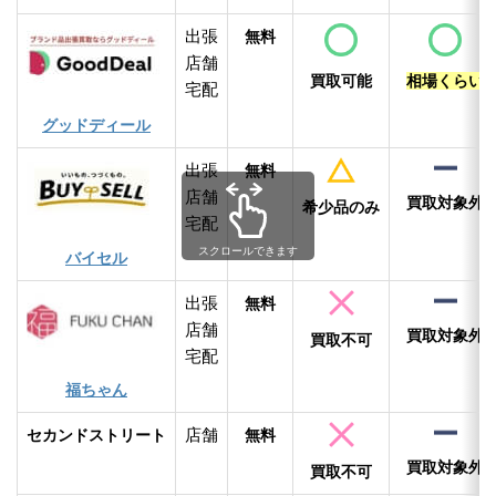
出張
無料
店舗
買取可能
相場くらい
宅配
グッドディール
出張
無料
店舗
買取対象外
希少品のみ
宅配
スクロールできます
バイセル
出張
無料
店舗
買取対象外
買取不可
宅配
福ちゃん
店舗
セカンドストリート
無料
買取対象外
買取不可