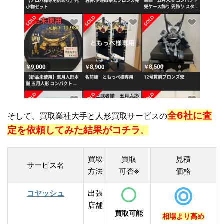
全6社に査
そして、買取業社大手と人形買取サービスの
定を依頼してみた結果がコチラ
。
買取
買取
見積
サービス名
方法
可否
価格
※
コヤッシュ
出張
店舗
買取可能
相場より高め