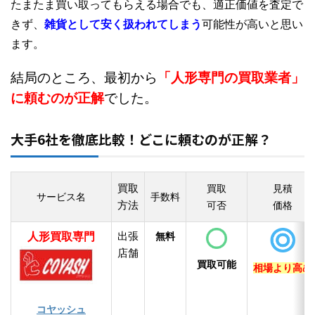
たまたま買い取ってもらえる場合でも、適正価値を査定で
きず、
雑貨として安く扱われてしまう
可能性が高いと思い
ます。
結局のところ、最初から
「人形専門の買取業者」
に頼むのが正解
でした。
大手6社を徹底比較！どこに頼むのが正解？
買取
買取
見積
サービス名
手数料
方法
可否
価格
人形買取専門
出張
無料
店舗
買取可能
相場より高め
コヤッシュ