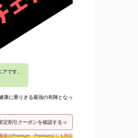
ジニアです。
健康に乗りきる最強の布陣となっ
限定割引クーポンを確認する
→
最新のPremium・Premium2 にも対応