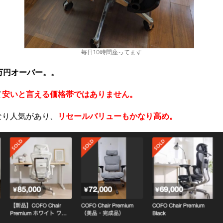
毎日10時間座ってます
万円オーバー。。
て
安いと言える価格帯ではありません。
なり人気があり、
リセールバリューもかなり高め。