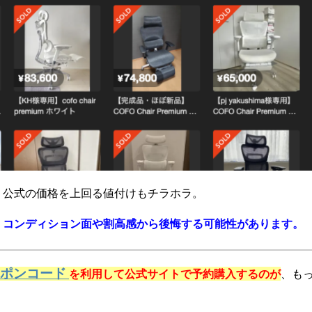
、公式の価格を上回る値付けもチラホラ。
、
コンディション面や
割高感から後悔する可能性があります。
ーポンコード
を利用して公式サイトで予約購入するのが
、も