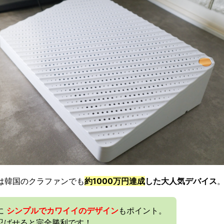
は韓国のクラファンでも
約1000万円達成
した大人気デバイス
に
シンプルでカワイイのデザイン
もポイント。
忍ばせると完全勝利です！