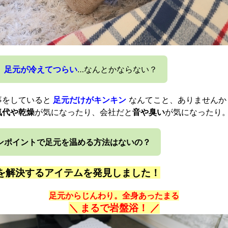
、
足元が冷えてつらい
…なんとかならない？
事をしていると
足元だけがキンキン
なんてこと、ありませんか
気代や乾燥
が気になったり、会社だと
音や臭い
が気になったり
ンポイントで足元を温める方法はないの？
を解決するアイテムを発見しました！
足元からじんわり。全身あったまる
＼ まるで岩盤浴！ ／