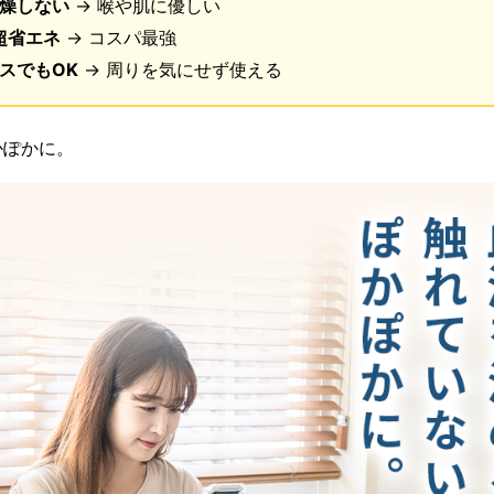
燥しない
→ 喉や肌に優しい
超省エネ
→ コスパ最強
スでもOK
→ 周りを気にせず使える
かぽかに。