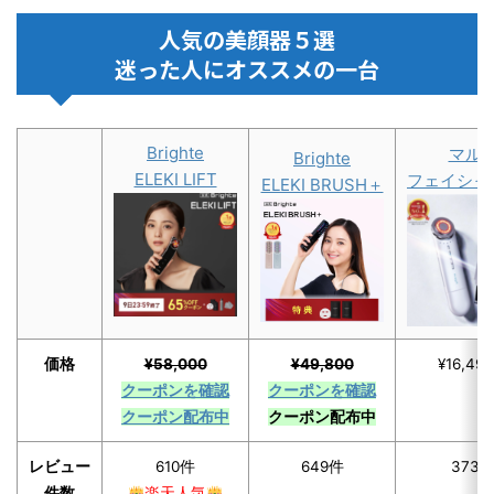
人気の美顔器５選
迷った人にオススメの一台
Brighte
マル
Brighte
ELEKI LIFT
フェイシャ
ELEKI BRUSH＋
価格
¥58,000
¥49,800
¥16,49
クーポンを確認
クーポンを確認
クーポン配布中
クーポン配布中
レビュー
610件
649件
373
件数
楽天人気