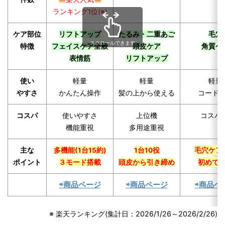
ランキング1位(※)
ケア部位
リフトアップ
たるみ・二重あご
毛穴
スクロールできます
特徴
フェイスケア全般
頭皮ケア
角質ケ
表情筋
リフトアップ
使い
軽量
軽量
軽量
やすさ
かんたん操作
髪の上から使える
コード
コスパ
使いやすさ
上位機
コスパ
機能重視
多用途重視
主な
多機能(1台15約)
1台10役
毛穴ケア
ポイント
３モード搭載
頭皮から引き締め
初めて
⇨商品ページ
⇨商品ページ
⇨商品ペ
※ 楽天ランキング(集計日：2026/1/26～2026/2/26)