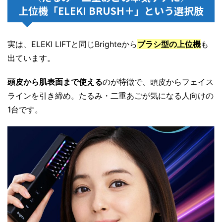
上位機「ELEKI BRUSH＋」という選択肢
実は、ELEKI LIFTと同じBrighteから
ブラシ型の上位機
も
出ています。
頭皮から肌表面まで使える
のが特徴で、頭皮からフェイス
ラインを引き締め。たるみ・二重あごが気になる人向けの
1台です。