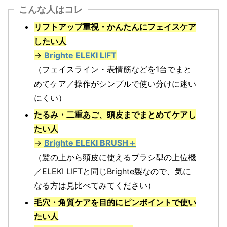
こんな人はコレ
リフトアップ重視・かんたんにフェイスケア
したい人
→
Brighte ELEKI LIFT
（フェイスライン・表情筋などを1台でまと
めてケア／操作がシンプルで使い分けに迷い
にくい）
たるみ・二重あご、頭皮までまとめてケアし
たい人
→
Brighte ELEKI BRUSH＋
（髪の上から頭皮に使えるブラシ型の上位機
／ELEKI LIFTと同じBrighte製なので、気に
なる方は見比べてみてください）
毛穴・角質ケアを目的にピンポイントで使い
たい人