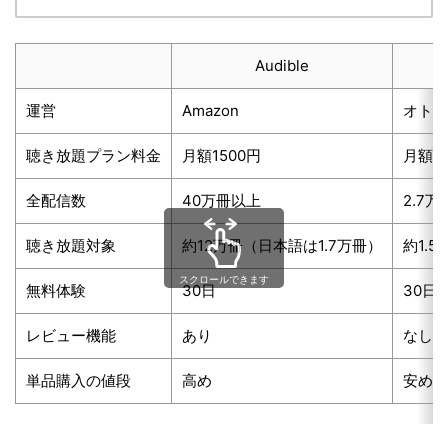
Audible
運営
Amazon
オトバ
聴き放題プラン料金
月額1500円
月額1
全配信数
40万冊以上
2.7
聴き放題対象
約12万冊（日本語は1.7万冊）
約1.5
スクロールできます
無料体験
30日
30日
レビュー機能
あり
なし
単品購入の値段
高め
安め