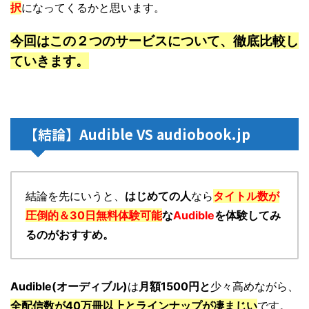
択
になってくるかと思います。
今回はこの２つのサービスについて、徹底比較し
ていきます。
【結論】Audible VS audiobook.jp
結論を先にいうと、
はじめての人
なら
タイトル数が
圧倒的＆30日無料体験可能
な
Audible
を体験してみ
るのがおすすめ。
Audible(オーディブル)
は
月額1500円と
少々高めながら、
全配信数が40万冊以上とラインナップが凄まじい
です。