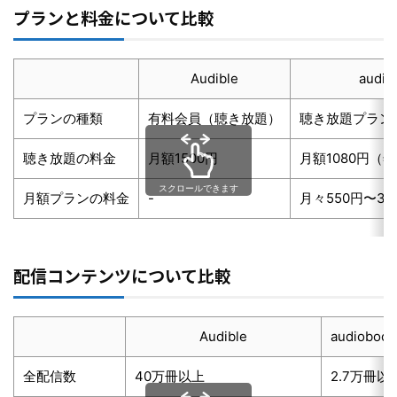
プランと料金について比較
Audible
audio
プランの種類
有料会員（聴き放題）
聴き放題プラン
聴き放題の料金
月額1500円
月額1080円（年
スクロールできます
月額プランの料金
-
月々550円〜33
配信コンテンツについて比較
Audible
audiobook
全配信数
40万冊以上
2.7万冊以