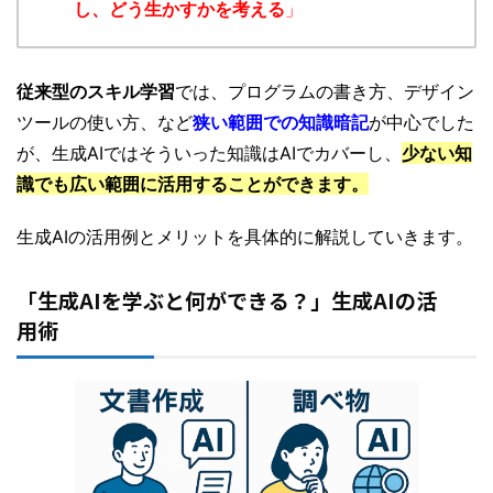
し、どう生かすかを考える
」
従来型のスキル学習
では、プログラムの書き方、デザイン
ツールの使い方、など
狭い範囲での知識暗記
が中心でした
が、生成AIではそういった知識はAIでカバーし、
少ない知
識でも広い範囲に活用することができます。
生成AIの活用例とメリットを具体的に解説していきます。
「生成AIを学ぶと何ができる？」生成AIの活
用術