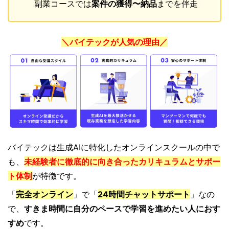
副業コースでは
案件の獲得〜納品
までを伴走
＼バイテックが人気の理由／
バイテックは生成AIに特化したオンラインスクールの中で
も、
未経験者に徹底的に向き合ったカリキュラムとサポー
ト体制
が特徴です。
「
完全オンライン
」で「
24時間チャットサポート
」なの
で、
すきま時間に自分のペースで学習を進めたい人におす
すめ
です。