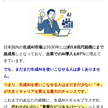
日本国内の
生成AI市場
は2030年には
約1.8兆円規模にまで
急成長
しとなっており、
企業でのAI導入も67%
に増えて
きています。
でも、まだまだ生成AIを使いこなせる人は多くありませ
ん。
つまり、生成AIを使いこなせる人はまだまだ少ない「今」
が大きくキャリアを変える最大のチャンスです。
これまでのあなたの経験に、生成AIスキルをプラスすれ
ば、
代わりのいない「貴重なビジネスパーソン」
へと生ま