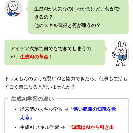
生成AIが人気なのはわかるけど、
何がで
きるの？
他のスキル習得と
何が違うの？
アイデア次第で
何でもできてしまう
の
が、
生成AIの革命
！
ドラえもんのような賢いAIと協力できたら、仕事も生活も
すごく楽になると思いませんか？
生成AI学習の違い
従来型のスキル学習 →
「
狭い範囲の知識を覚
える」
生成AI スキル学習 →
「
知識はAIから引き出