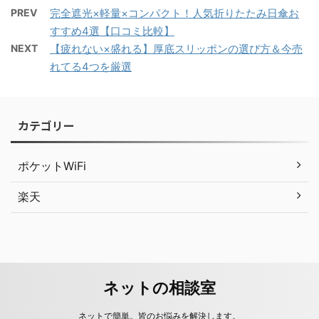
PREV
完全遮光×軽量×コンパクト！人気折りたたみ日傘お
すすめ4選【口コミ比較】
NEXT
【疲れない×盛れる】厚底スリッポンの選び方＆今売
れてる4つを厳選
カテゴリー
ポケットWiFi
楽天
ネットの相談室
ネットで簡単。皆のお悩みを解決します。