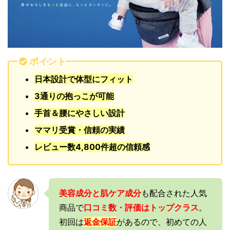
ポイント
日本設計で体型にフィット
3通りの抱っこが可能
手首＆腰にやさしい設計
ママリ受賞・信頼の実績
レビュー数4,800件超の信頼感
美容成分と肌ケア成分
も配合された人気
商品で
口コミ数・評価はトップクラス
。
初回は
返金保証
があるので、初めての人