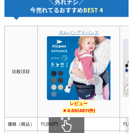
＼外れナシ／
今売れてるおすすめ
BEST 4
ポルバンアドバンス
比較項目
レビュー
★4.66
(4811件)
価格（税込）
11,000円
11,9