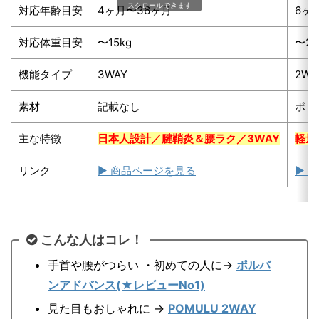
スクロールできます
対応年齢目安
4ヶ月〜36ヶ月
6ヶ
対応体重目安
〜15kg
〜20
機能タイプ
3WAY
2W
素材
記載なし
ポリ
主な特徴
日本人設計／腱鞘炎＆腰ラク／3WAY
軽量
リンク
▶ 商品ページを見る
▶ 
こんな人はコレ！
手首や腰がつらい ・初めての人に→
ポルバ
ンアドバンス(★レビューNo1)
見た目もおしゃれに →
POMULU 2WAY