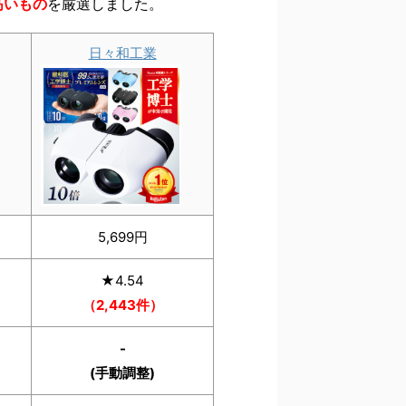
高いもの
を厳選しました。
日々和工業
5,699円
★4.54
（2,443件）
-
(手動調整)