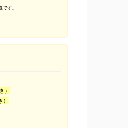
適です。
き）
き）