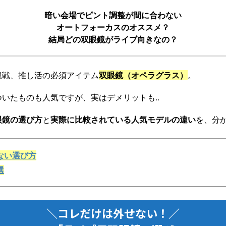
暗い会場でピント調整が間に合わない
オートフォーカスのオススメ？
結局どの双眼鏡がライブ向きなの？
観戦、推し活の必須アイテム
双眼鏡（オペラグラス）
。
ついたものも人気ですが、実はデメリットも..
眼鏡の選び方
と
実際に比較されている人気モデルの違い
を、分
ない選び方
選
＼コレだけは外せない！／