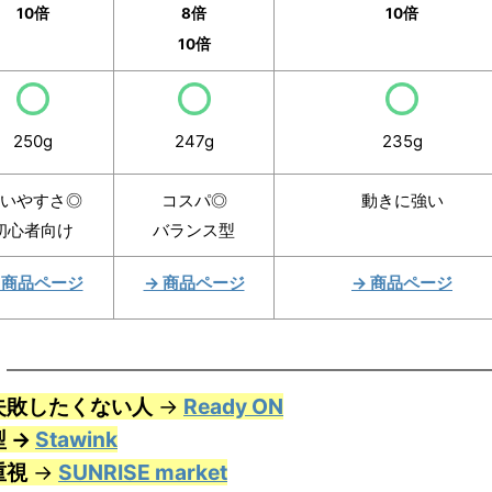
10倍
8倍
10倍
10倍
250g
247g
235g
いやすさ◎
コスパ◎
動きに強い
初心者向け
バランス型
 商品ページ
→ 商品ページ
→ 商品ページ
失敗したくない人
→
Ready ON
 →
Stawink
重視
→
SUNRISE market