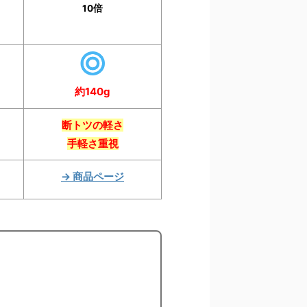
10倍
約140g
断トツの軽さ
手軽さ重視
→ 商品ページ