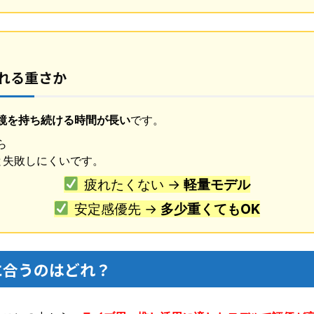
られる重さか
鏡を持ち続ける時間が長い
です。
ら
と失敗しにくいです。
疲れたくない →
軽量モデル
安定感優先 →
多少重くてもOK
に合うのはどれ？