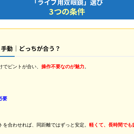
「ライブ用双眼鏡」選び
3つの条件
r 手動｜どっちが合う？
けでピントが合い、
操作不要なのが魅力
。
必要
。
トを合わせれば、同距離ではずっと安定。
軽くて、長時間でも