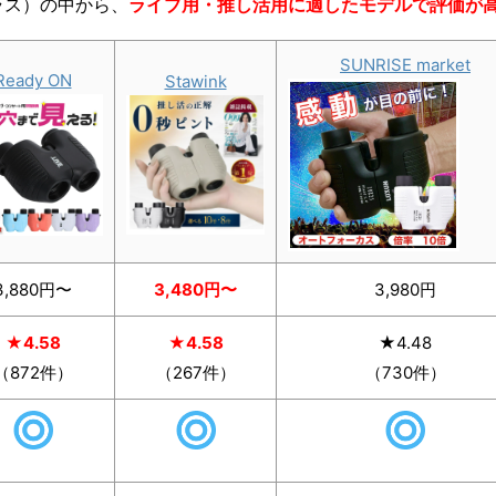
ラス）の中から、
ライブ用・推し活用に適したモデルで評価が
SUNRISE market
Ready ON
Stawink
3,880円〜
3,480円〜
3,980円
★4.58
★4.58
★4.48
（872件）
（267件）
（730件）