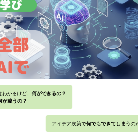
はわかるけど、
何ができるの？
何が違うの？
アイデア次第で
何でもできてしまう
の