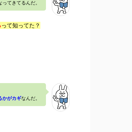
なってきてるんだ。
る
って知ってた？
るかがカギ
なんだ。