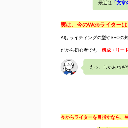
最近は
「文章
実は、今のWebライターは
AIはライティングの型やSEOの
だから初心者でも、
構成・リー
えっ、じゃあわざ
今からライターを目指すなら、生