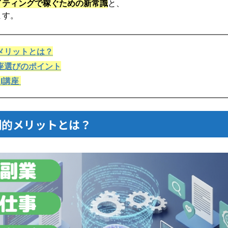
イティングで稼ぐための新常識
と、
ます。
メリットとは？
座選びのポイント
AI講座
倒的メリットとは？