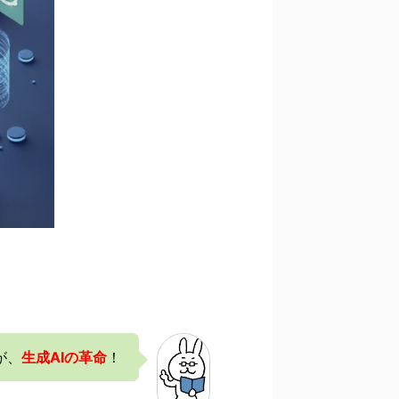
が、
生成AIの革命
！